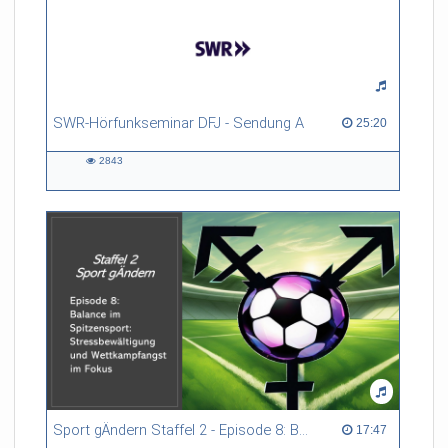
SWR-Hörfunkseminar DFJ - Sendung A
25:20 duration
25:20
2843
2843
views
Sport gÄndern Staffel 2 - Episode 8: Balance im Spitzensport: Stressbewältigung und Wettkampfangst im Fokus
17:47 duration
17:47