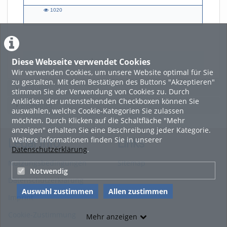
1020
1020
views
Diese Webseite verwendet Cookies
LADE MEHR
Wir verwenden Cookies, um unsere Website optimal für Sie
zu gestalten. Mit dem Bestätigen des Buttons "Akzeptieren"
Featured
stimmen Sie der Verwendung von Cookies zu. Durch
Anklicken der untenstehenden Checkboxen können Sie
Beliebtheit
auswählen, welche Cookie-Kategorien Sie zulassen
möchten. Durch Klicken auf die Schaltfläche "Mehr
anzeigen" erhalten Sie eine Beschreibung jeder Kategorie.
Weitere Informationen finden Sie in unserer
Legal Info
Links
Datenschutzerklärung
.
Nutzungsbedingungen
Sitemap
Notwendig
Datenschutzerklärung
Auswahl zustimmen
Allen zustimmen
Imprint
Cookie-Zustimmung
Mehr anzeigen