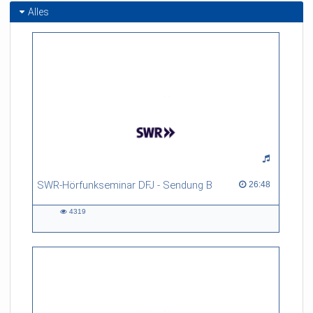
Alles
SWR-Hörfunkseminar DFJ - Sendung B
26:48 duration
26:48
4319
4319
views