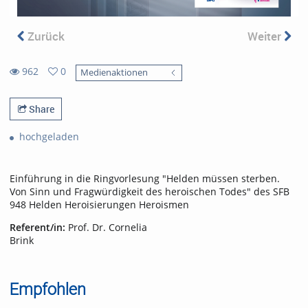
Zurück
Weiter
962
0
Medienaktionen
962
0
views
favorites
Share
hochgeladen
Einführung in die Ringvorlesung "Helden müssen sterben.
Von Sinn und Fragwürdigkeit des heroischen Todes" des SFB
948 Helden Heroisierungen Heroismen
Referent/in:
Prof. Dr. Cornelia
Brink
Empfohlen