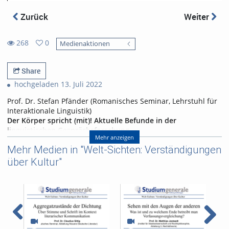
Zurück
Weiter
268
0
Medienaktionen
0
268
favorites
views
Share
hochgeladen 13. Juli 2022
Prof. Dr. Stefan Pfänder (Romanisches Seminar, Lehrstuhl für
Interaktionale Linguistik)
Der Körper spricht (mit)! Aktuelle Befunde in der
linguistischen Gesprächsforschung
Mehr anzeigen
In den langen Monaten der Pandemie ist uns bewusst
Mehr Medien in "Welt-Sichten: Verständigungen
geworden, dass der Körper (mit)spricht, wenn wir uns
über Kultur"
unterhalten. Es ist dabei nicht nur die Mimik, wie sie
bestenfalls von den Kameras in Videokonferenzen noch
eingefangen wird; vielmehr sind es auch Blicke, das
Mitschwingen bzw. Innehalten des Oberkörpers oder
Bewegungen der Arme und Hände, die (mit)sprechen. Diese
zumeist flüchtigen und sehr feinen Körperbewegungen geben
uns im Gespräch u.a. Auskunft, wie das Gesagte verstanden