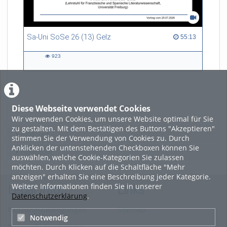
Sa-Uni SoSe 26 (13) Gelz
55:13 duration
55:13
923
923
views
Diese Webseite verwendet Cookies
LADE MEHR
Wir verwenden Cookies, um unsere Website optimal für Sie
zu gestalten. Mit dem Bestätigen des Buttons "Akzeptieren"
Featured
stimmen Sie der Verwendung von Cookies zu. Durch
Anklicken der untenstehenden Checkboxen können Sie
Beliebtheit
auswählen, welche Cookie-Kategorien Sie zulassen
möchten. Durch Klicken auf die Schaltfläche "Mehr
anzeigen" erhalten Sie eine Beschreibung jeder Kategorie.
Weitere Informationen finden Sie in unserer
Legal Info
Links
Datenschutzerklärung
.
Nutzungsbedingungen
Sitemap
Notwendig
Datenschutzerklärung