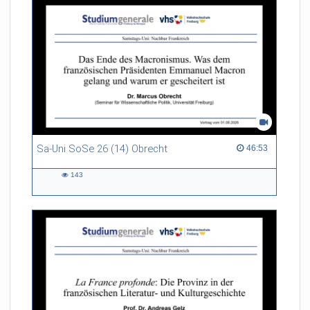
Sa-Uni SoSe 26 (14) Obrecht
46:53 duration
46:53
143
143
views