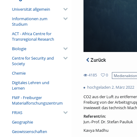
Universität allgemein
Informationen zum
Studium
ACT - Africa Centre for
Transregional Research
Biologie
Centre for Security and
Zurück
Society
Chemie
4185
0
Medienaktio
0
Digitales Lehren und
4185
favorites
hochgeladen 2. März 2022
Lernen
views
CO2 aus der Luft zu entfernen
FMF - Freiburger
Freiburg von der Arbeitsgru
Materialforschungszentrum
inwieweit das technisch Mach
FRIAS
Referent/in:
Jun.-Prof. Dr. Stefan Pauliuk
Geographie
Kavya Madhu
Geowissenschaften