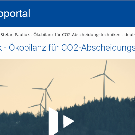
go
go
go
to
to
to
navigation
main
footer
content
Stefan Pauliuk - Ökobilanz für CO2-Abscheidungstechniken - deuts
k - Ökobilanz für CO2-Abscheidungst
Video abspielen