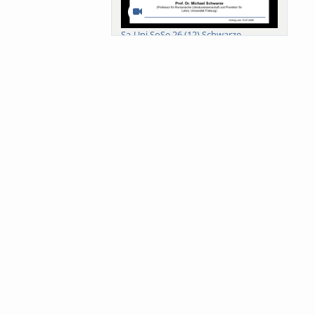
Sa-Uni SoSe 26 (12) Schwarze
Meanings of Forests: A Collaborative
Comparativ...
Als der Wald eine Zukunftsfrage
wurde. Wissen, ...