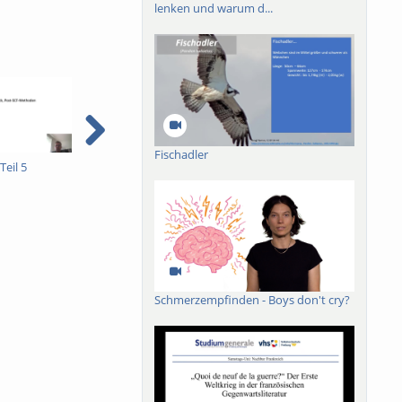
lenken und warum d...
Fischadler
Teil 5
Einführung Teil 5 neu
Einführung Teil 5
E
Schmerzempfinden - Boys don't cry?