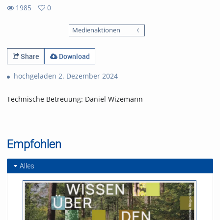
1985
0
0
1985
favorites
Medienaktionen
views
Share
Download
hochgeladen 2. Dezember 2024
Technische Betreuung: Daniel Wizemann
Empfohlen
Alles