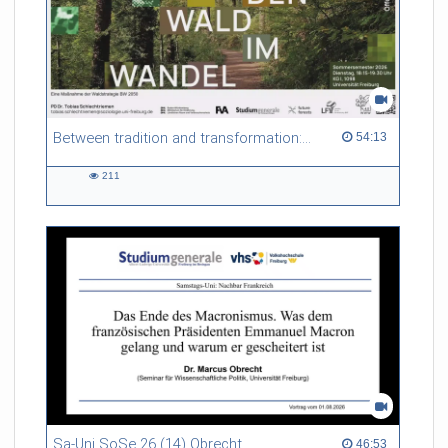
Between tradition and transformation: how owners, advisers and institutions co-create knowledge for resilient forests in Europe
54:13 duration
54:13
211
211
views
Sa-Uni SoSe 26 (14) Obrecht
46:53 duration
46:53