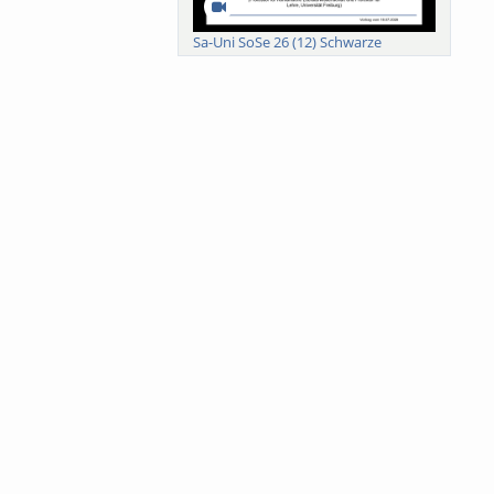
Sa-Uni SoSe 26 (12) Schwarze
Meanings of Forests: A Collaborative
Comparativ...
Als der Wald eine Zukunftsfrage
wurde. Wissen, ...