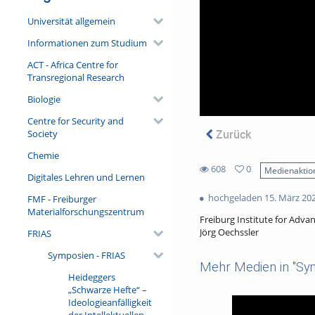
Universität allgemein
Informationen zum Studium
ACT - Africa Centre for
Transregional Research
Biologie
Centre for Security and
Zurück
Society
Chemie
608
0
Medienaktio
Digitales Lehren und Lernen
0
608
favorites
hochgeladen 15. März 20
FMF - Freiburger
views
Materialforschungszentrum
Freiburg Institute for Adva
Jörg Oechssler
FRIAS
Symposien - FRIAS
Mehr Medien in "Sy
Heideggers
„Schwarze Hefte“ –
Ideologieanfälligkeit
der Intellektuellen