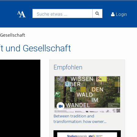
Suche etwas ...
Login
Gesellschaft
t und Gesellschaft
Empfohlen
Between tradition and
transformation: how owner...