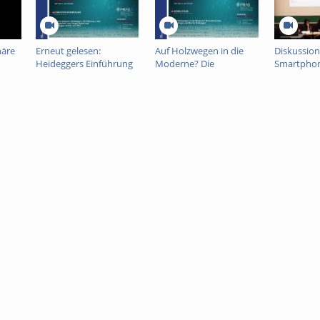
näre
Erneut gelesen:
Auf Holzwegen in die
Diskussion
Heideggers Einführung
Moderne? Die
Smartphon
in die Metaphysik und
katholische Theologie
Fitnesstra
Jürgen Habermas
und Martin Heidegger
Gehirndat
Heidegger-Kritik von
Herausfor
1953
Daten- un
Verbrauch