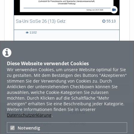
Sa-Uni SoSe 26 (13) Gelz
55:13 duration
55:13
1102
1102
views
Diese Webseite verwendet Cookies
LADE MEHR
Wir verwenden Cookies, um unsere Website optimal für Sie
zu gestalten. Mit dem Bestätigen des Buttons "Akzeptieren"
Featured
stimmen Sie der Verwendung von Cookies zu. Durch
Anklicken der untenstehenden Checkboxen können Sie
Beliebtheit
auswählen, welche Cookie-Kategorien Sie zulassen
möchten. Durch Klicken auf die Schaltfläche "Mehr
anzeigen" erhalten Sie eine Beschreibung jeder Kategorie.
Weitere Informationen finden Sie in unserer
Legal Info
Links
Datenschutzerklärung
.
Nutzungsbedingungen
Sitemap
Notwendig
Datenschutzerklärung