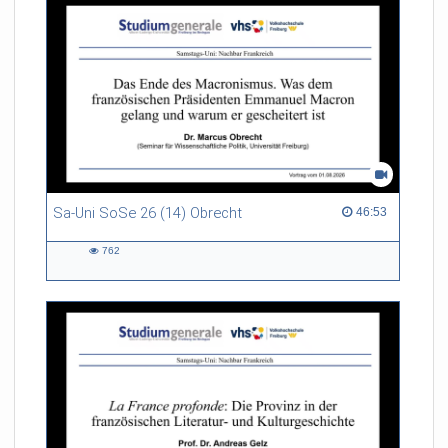
Sa-Uni SoSe 26 (14) Obrecht
46:53 duration
46:53
762
762
views