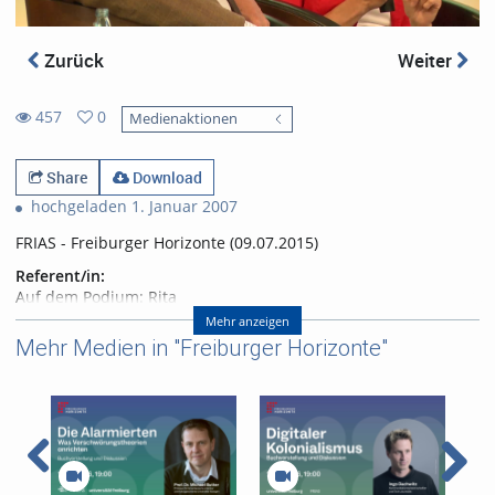
Zurück
Weiter
457
0
Medienaktionen
0
457
favorites
views
Share
Download
hochgeladen 1. Januar 2007
FRIAS - Freiburger Horizonte (09.07.2015)
Referent/in:
Auf dem Podium: Rita
Schwarzelühr-Sutter, MdB,
Mehr anzeigen
Parlamentarische
Mehr Medien in "Freiburger Horizonte"
Staatssekretärin im
Bundesministerium für
Umwelt, Naturschutz, Bau und
Reaktorsicherheit Prof. Dr.
Eicke R. Weber, Leiter des
Freiburger Fraunhofer-Instituts
für Solare Energiesysteme ISE,