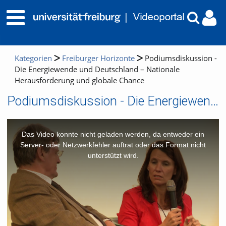
Kategorien
Freiburger Horizonte
Podiumsdiskussion -
Die Energiewende und Deutschland – Nationale
Herausforderung und globale Chance
Podiumsdiskussion - Die Energiewende und Deutschland – Nationale Herausforderung und globale Chance
This
is
a
Das Video konnte nicht geladen werden, da entweder ein
modal
window.
Server- oder Netzwerkfehler auftrat oder das Format nicht
unterstützt wird.