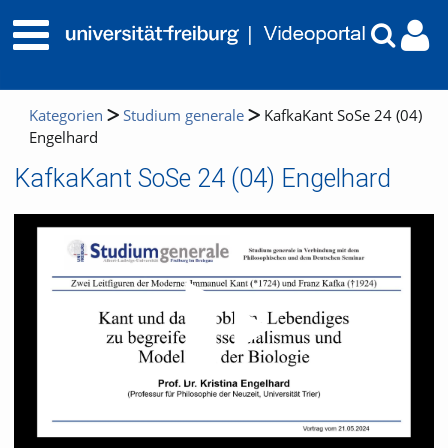
Kategorien
Studium generale
KafkaKant SoSe 24 (04)
Engelhard
KafkaKant SoSe 24 (04) Engelhard
Video