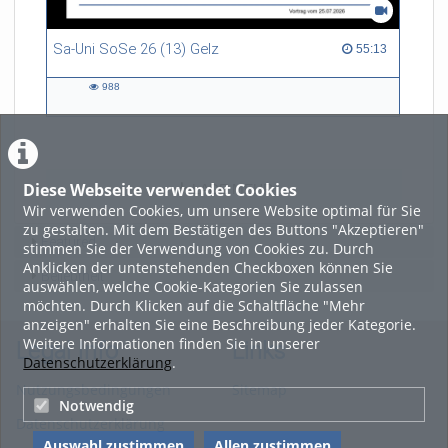
Sa-Uni SoSe 26 (13) Gelz
55:13 duration
55:13
988
988
views
Diese Webseite verwendet Cookies
LADE MEHR
Wir verwenden Cookies, um unsere Website optimal für Sie
zu gestalten. Mit dem Bestätigen des Buttons "Akzeptieren"
Featured
stimmen Sie der Verwendung von Cookies zu. Durch
Anklicken der untenstehenden Checkboxen können Sie
Beliebtheit
auswählen, welche Cookie-Kategorien Sie zulassen
möchten. Durch Klicken auf die Schaltfläche "Mehr
anzeigen" erhalten Sie eine Beschreibung jeder Kategorie.
Weitere Informationen finden Sie in unserer
Legal Info
Links
Datenschutzerklärung
.
Nutzungsbedingungen
Sitemap
Notwendig
Datenschutzerklärung
Auswahl zustimmen
Allen zustimmen