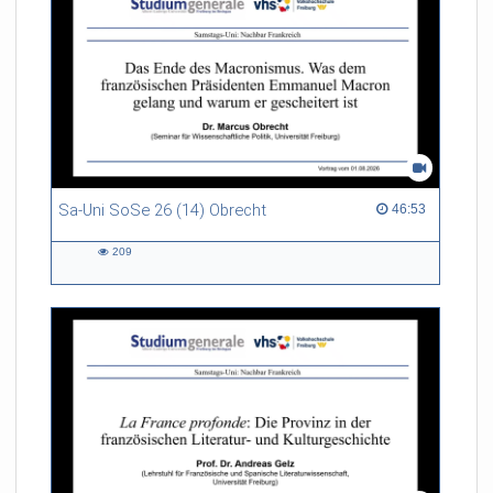
Sa-Uni SoSe 26 (14) Obrecht
46:53 duration
46:53
209
209
views