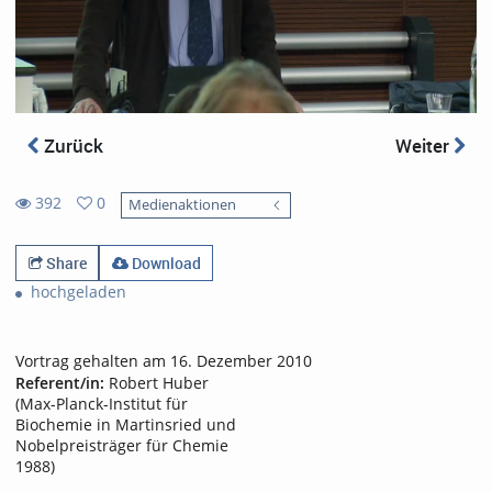
Zurück
Weiter
392
0
Medienaktionen
0
392
favorites
views
Share
Download
hochgeladen
Vortrag gehalten am 16. Dezember 2010
Referent/in:
Robert Huber
(Max-Planck-Institut für
Biochemie in Martinsried und
Nobelpreisträger für Chemie
1988)