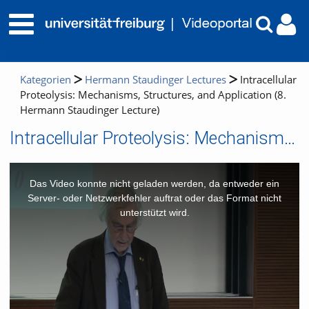
Kategorien
Hermann Staudinger Lectures
Intracellular
Proteolysis: Mechanisms, Structures, and Application (8.
Hermann Staudinger Lecture)
Intracellular Proteolysis: Mechanisms, Structures, and Application (8. Hermann Staudinger Lecture)
This
is
a
Das Video konnte nicht geladen werden, da entweder ein
modal
window.
Server- oder Netzwerkfehler auftrat oder das Format nicht
unterstützt wird.