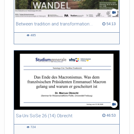
Between tradition and transformation: how owners, advisers and institutions co-create knowledge for resilient forests in Europe
54:13 duration
54:13
485
485
views
Sa-Uni SoSe 26 (14) Obrecht
46:53 duration
46:53
724
724