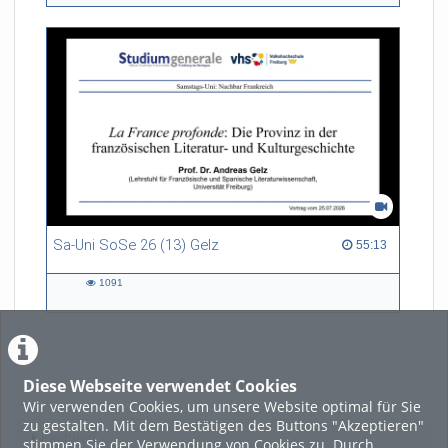
views
Sa-Uni SoSe 26 (13) Gelz
55:13 duration
55:13
1091
1091
views
Diese Webseite verwendet Cookies
LADE MEHR
Wir verwenden Cookies, um unsere Website optimal für Sie
zu gestalten. Mit dem Bestätigen des Buttons "Akzeptieren"
Featured
stimmen Sie der Verwendung von Cookies zu. Durch