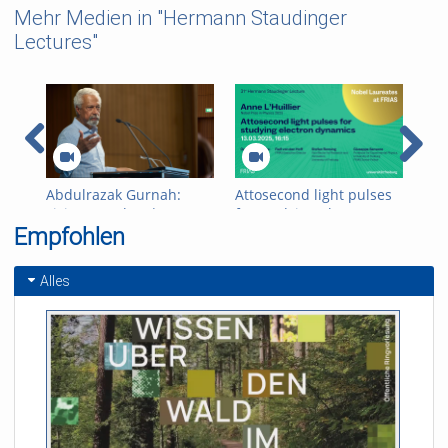
Mehr Medien in "Hermann Staudinger
Lectures"
Abdulrazak Gurnah:
Attosecond light pulses
Edv
Living together | 32.
for studying electron
com
Empfohlen
Hermann Staudinger
dynamics
and
Lecture
Sta
12.
Alles