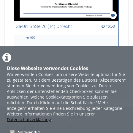
Sa-Uni SoSe 26 (14) Obrecht
46:53 duration
46:53
957
957
views
Diese Webseite verwendet Cookies
LADE MEHR
Wir verwenden Cookies, um unsere Website optimal für Sie
zu gestalten. Mit dem Bestätigen des Buttons "Akzeptieren"
Featured
stimmen Sie der Verwendung von Cookies zu. Durch
Anklicken der untenstehenden Checkboxen können Sie
Beliebtheit
auswählen, welche Cookie-Kategorien Sie zulassen
möchten. Durch Klicken auf die Schaltfläche "Mehr
anzeigen" erhalten Sie eine Beschreibung jeder Kategorie.
Weitere Informationen finden Sie in unserer
Legal Info
Links
Datenschutzerklärung
.
Nutzungsbedingungen
Sitemap
Notwendig