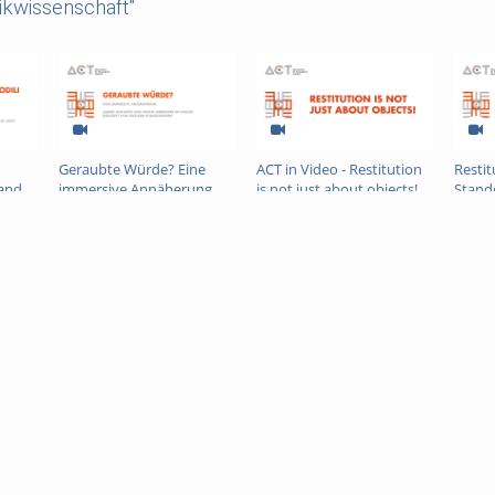
ikwissenschaft"
-
Geraubte Würde? Eine
ACT in Video - Restitution
Restit
 and
immersive Annäherung
is not just about objects!
Stand
rica
Freib
Afrika
27.11.