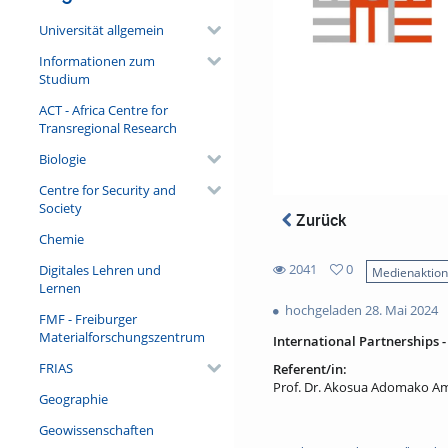
Universität allgemein
Informationen zum
Studium
ACT - Africa Centre for
Transregional Research
Biologie
Centre for Security and
Society
Zurück
Chemie
2041
0
Digitales Lehren und
Medienaktio
0
Lernen
2041
favorites
hochgeladen 28. Mai 2024
views
FMF - Freiburger
Materialforschungszentrum
International Partnerships 
FRIAS
Referent/in:
Prof. Dr. Akosua Adomako A
Geographie
Geowissenschaften