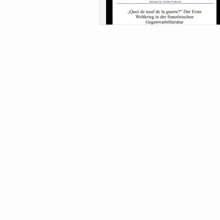
Sa-Uni SoSe 26 (12) Schwarze
Meanings of Forests: A Collaborative
Comparativ...