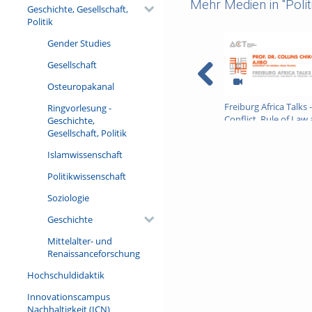
Mehr Medien in "Polit
Geschichte, Gesellschaft,
Politik
Gender Studies
Gesellschaft
Osteuropakanal
Freiburg Africa Talks 
Ringvorlesung -
Conflict, Rule of Law
Geschichte,
Critical Minerals in Af
Gesellschaft, Politik
Islamwissenschaft
Politikwissenschaft
Soziologie
Geschichte
Mittelalter- und
Renaissanceforschung
Hochschuldidaktik
Innovationscampus
Nachhaltigkeit (ICN)