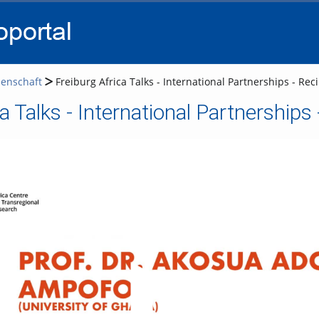
go
go
go
to
to
to
navigation
main
footer
content
senschaft
Freiburg Africa Talks - International Partnerships - R
ca Talks - International Partnershi
Video abspielen