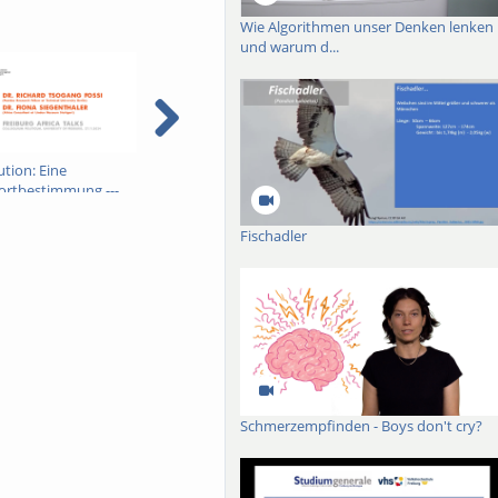
Wie Algorithmen unser Denken lenken
und warum d...
ution: Eine
Rassismus und
Germany and Africa 
ortbestimmung ---
Deportationspläne in
vadis? --- Freiburger
urger
Deutschland --- Freiburger
Afrikagespräche ---
gespräche ---
Afrikagespräche ---
18.04.2024 --- ACT
Fischadler
2024 --- ACT
13.06.2024 --- ACT
Schmerzempfinden - Boys don't cry?