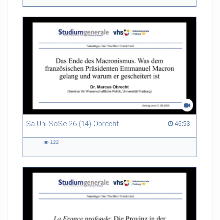
views
Sa-Uni SoSe 26 (14) Obrecht
46:53 duration
46:53
122
122
views