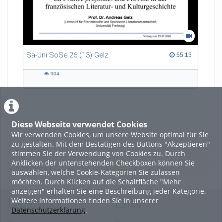
Sa-Uni SoSe 26 (13) Gelz
55:13 duration
55:13
904
904
views
Diese Webseite verwendet Cookies
LADE MEHR
Wir verwenden Cookies, um unsere Website optimal für Sie
zu gestalten. Mit dem Bestätigen des Buttons "Akzeptieren"
Featured
stimmen Sie der Verwendung von Cookies zu. Durch
Anklicken der untenstehenden Checkboxen können Sie
Beliebtheit
auswählen, welche Cookie-Kategorien Sie zulassen
möchten. Durch Klicken auf die Schaltfläche "Mehr
anzeigen" erhalten Sie eine Beschreibung jeder Kategorie.
Weitere Informationen finden Sie in unserer
Legal Info
Links
Datenschutzerklärung
.