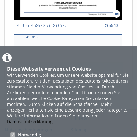
Sa-Uni SoSe 26 (13) Gelz
55:13 duration
55:13
1010
1010
views
Diese Webseite verwendet Cookies
LADE MEHR
Wir verwenden Cookies, um unsere Website optimal für Sie
zu gestalten. Mit dem Bestätigen des Buttons "Akzeptieren"
Featured
stimmen Sie der Verwendung von Cookies zu. Durch
Anklicken der untenstehenden Checkboxen können Sie
Beliebtheit
auswählen, welche Cookie-Kategorien Sie zulassen
möchten. Durch Klicken auf die Schaltfläche "Mehr
anzeigen" erhalten Sie eine Beschreibung jeder Kategorie.
Weitere Informationen finden Sie in unserer
Legal Info
Links
Datenschutzerklärung
.
Nutzungsbedingungen
Sitemap
Notwendig