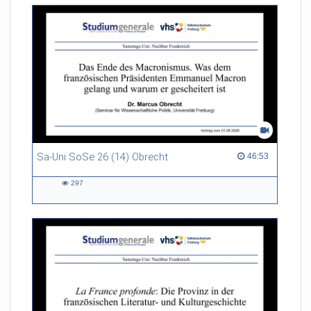
Sa-Uni SoSe 26 (14) Obrecht
46:53 duration
46:53
297
297
views