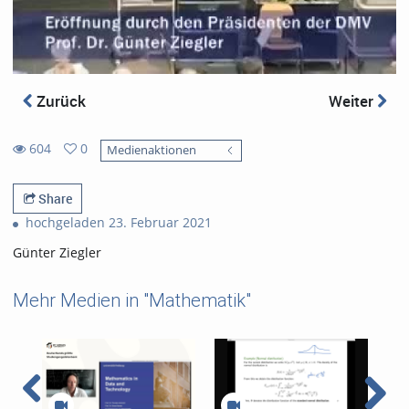
Zurück
Weiter
604
0
Medienaktionen
0
604
favorites
views
Share
hochgeladen 23. Februar 2021
Günter Ziegler
Mehr Medien in "Mathematik"