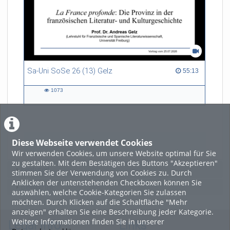
Sa-Uni SoSe 26 (13) Gelz
55:13 duration
55:13
1073
1073
views
Diese Webseite verwendet Cookies
LADE MEHR
Wir verwenden Cookies, um unsere Website optimal für Sie
zu gestalten. Mit dem Bestätigen des Buttons "Akzeptieren"
Featured
stimmen Sie der Verwendung von Cookies zu. Durch
Anklicken der untenstehenden Checkboxen können Sie
Beliebtheit
auswählen, welche Cookie-Kategorien Sie zulassen
möchten. Durch Klicken auf die Schaltfläche "Mehr
anzeigen" erhalten Sie eine Beschreibung jeder Kategorie.
Weitere Informationen finden Sie in unserer
Legal Info
Links