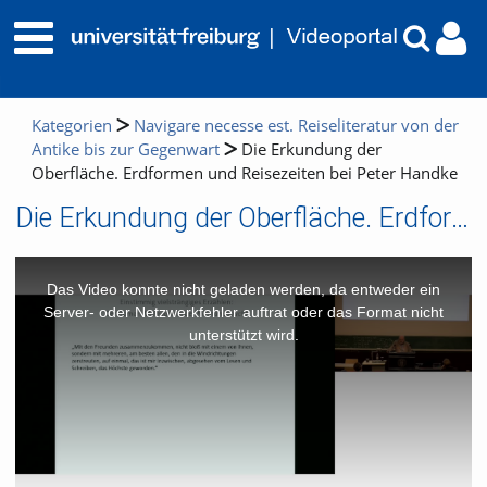
Kategorien
Navigare necesse est. Reiseliteratur von der
Antike bis zur Gegenwart
Die Erkundung der
Oberfläche. Erdformen und Reisezeiten bei Peter Handke
Die Erkundung der Oberfläche. Erdformen und Reisezeiten bei Peter Handke
This
is
a
Das Video konnte nicht geladen werden, da entweder ein
modal
window.
Server- oder Netzwerkfehler auftrat oder das Format nicht
unterstützt wird.