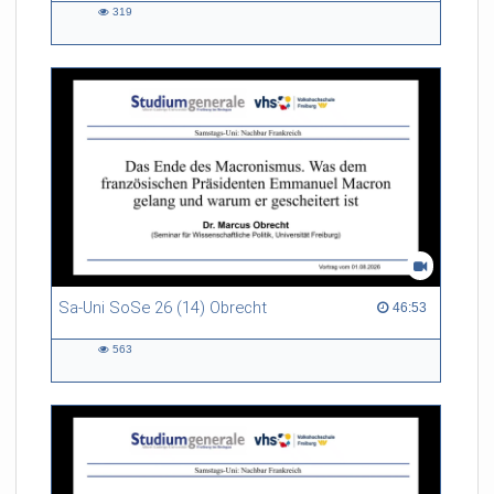
319
319
views
Sa-Uni SoSe 26 (14) Obrecht
46:53 duration
46:53
563
563
views