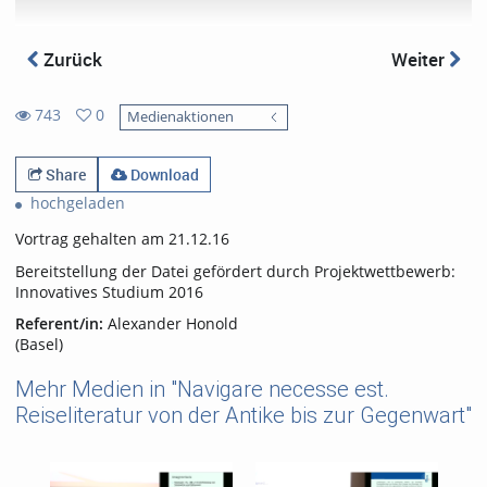
Zurück
Weiter
743
0
Medienaktionen
0
743
favorites
views
Share
Download
hochgeladen
Vortrag gehalten am 21.12.16
Bereitstellung der Datei gefördert durch Projektwettbewerb:
Innovatives Studium 2016
Referent/in:
Alexander Honold
(Basel)
Mehr Medien in "Navigare necesse est.
Reiseliteratur von der Antike bis zur Gegenwart"