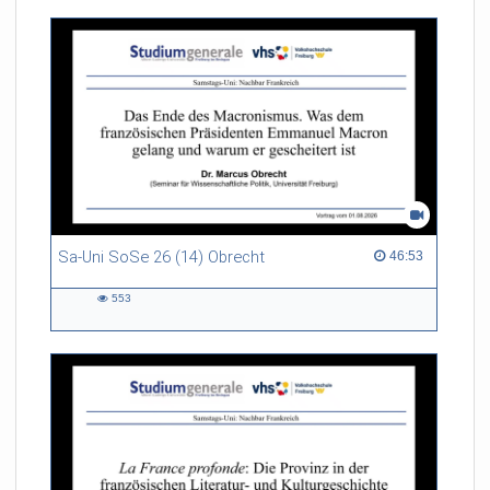
Sa-Uni SoSe 26 (14) Obrecht
46:53 duration
46:53
553
553
views