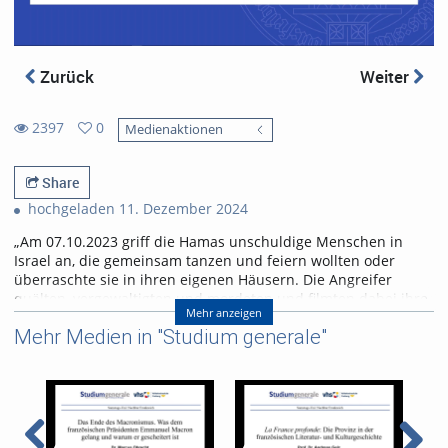
Zurück
Weiter
2397
0
Medienaktionen
0
2397
favorites
views
Share
hochgeladen 11. Dezember 2024
„Am 07.10.2023 griff die Hamas unschuldige Menschen in
Israel an, die gemeinsam tanzen und feiern wollten oder
überraschte sie in ihren eigenen Häusern. Die Angreifer
quälten, vergewaltigten und mordeten und filmten dabei ihre
Mehr anzeigen
Gräueltaten. Diese Attacke war nicht nur ein Schock im Nahen
Mehr Medien in "Studium generale"
Osten, sondern hatte gravierende Auswirkungen auch bei
uns. Antisemitische Vorfälle stiegen rasant an. Jüdinnen und
Juden in Deutschland und Baden-Württemberg mussten
miterleben, wie ihnen die Solidarität entzogen wurde. Anstatt
Mitgefühl mit den Opfern und ihren Angehörigen auch bei
uns zu zeigen, verherrlichen bestimmte Gruppen die