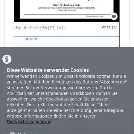
Sa-Uni SoSe 26 (13) Gelz
55:13 duration
55:13
1073
1073
views
Diese Webseite verwendet Cookies
LADE MEHR
Wir verwenden Cookies, um unsere Website optimal für Sie
zu gestalten. Mit dem Bestätigen des Buttons "Akzeptieren"
Featured
stimmen Sie der Verwendung von Cookies zu. Durch
Anklicken der untenstehenden Checkboxen können Sie
Beliebtheit
auswählen, welche Cookie-Kategorien Sie zulassen
möchten. Durch Klicken auf die Schaltfläche "Mehr
anzeigen" erhalten Sie eine Beschreibung jeder Kategorie.
Weitere Informationen finden Sie in unserer
Legal Info
Links
Datenschutzerklärung
.
Nutzungsbedingungen
Sitemap