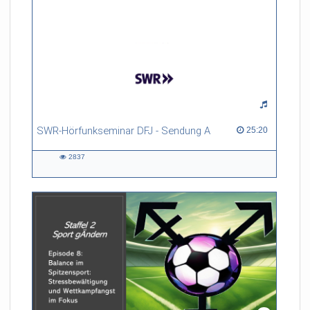
SWR-Hörfunkseminar DFJ - Sendung A
25:20 duration
25:20
2837
2837
views