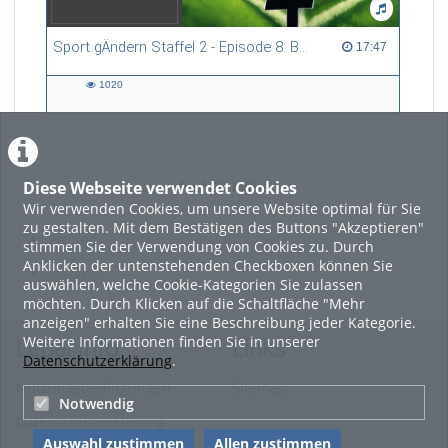
Sport gÄndern Staffel 2 - Episode 8: Balance im Spitzensport: Stressbewältigung und Wettkampfangst im Fokus
17:47 duration
17:47
1020
1020
views
Diese Webseite verwendet Cookies
LADE MEHR
Wir verwenden Cookies, um unsere Website optimal für Sie
zu gestalten. Mit dem Bestätigen des Buttons "Akzeptieren"
Featured
stimmen Sie der Verwendung von Cookies zu. Durch
Anklicken der untenstehenden Checkboxen können Sie
Beliebtheit
auswählen, welche Cookie-Kategorien Sie zulassen
möchten. Durch Klicken auf die Schaltfläche "Mehr
anzeigen" erhalten Sie eine Beschreibung jeder Kategorie.
Weitere Informationen finden Sie in unserer
Legal Info
Links
Datenschutzerklärung
.
Nutzungsbedingungen
Sitemap
Notwendig
Datenschutzerklärung
Auswahl zustimmen
Allen zustimmen