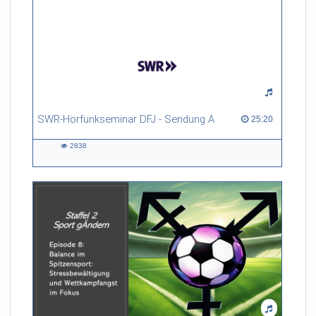
SWR-Hörfunkseminar DFJ - Sendung A
25:20 duration
25:20
2838
2838
views