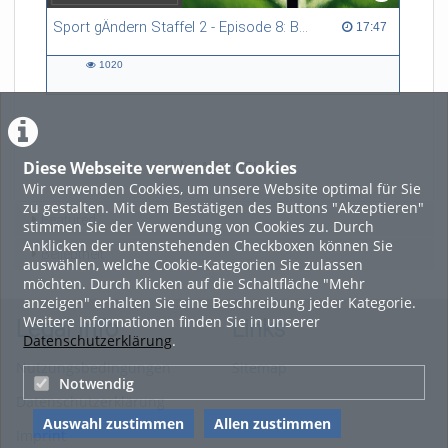
Sport gÄndern Staffel 2 - Episode 8: Balance im Spitzensport: Stressbewältigung und Wettkampfangst im Fokus
17:47 duration
17:47
1020
1020
views
Diese Webseite verwendet Cookies
LADE MEHR
Wir verwenden Cookies, um unsere Website optimal für Sie
zu gestalten. Mit dem Bestätigen des Buttons "Akzeptieren"
Featured
stimmen Sie der Verwendung von Cookies zu. Durch
Anklicken der untenstehenden Checkboxen können Sie
Beliebtheit
auswählen, welche Cookie-Kategorien Sie zulassen
möchten. Durch Klicken auf die Schaltfläche "Mehr
anzeigen" erhalten Sie eine Beschreibung jeder Kategorie.
Weitere Informationen finden Sie in unserer
Legal Info
Links
Datenschutzerklärung
.
Nutzungsbedingungen
Sitemap
Notwendig
Datenschutzerklärung
Auswahl zustimmen
Allen zustimmen
Imprint