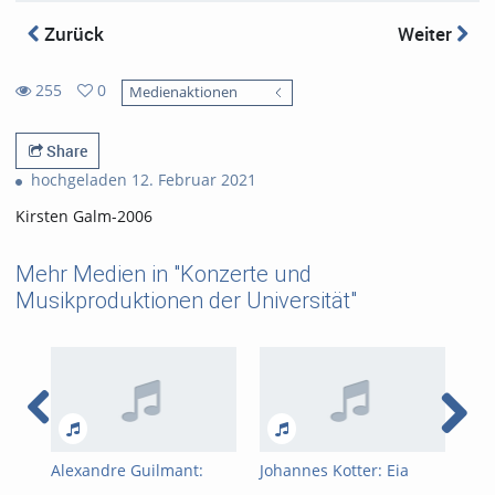
Zurück
Weiter
255
0
Medienaktionen
0
255
favorites
views
Share
hochgeladen 12. Februar 2021
Kirsten Galm-2006
Mehr Medien in "Konzerte und
Musikproduktionen der Universität"
Alexandre Guilmant:
Johannes Kotter: Eia
Cha
Pièces En Style Libre Op.
ergo
Var