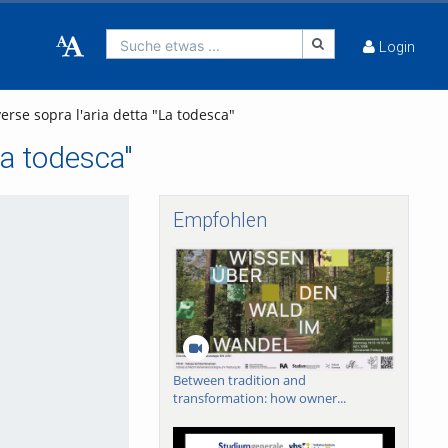
Suche etwas ...
Login
erse sopra l'aria detta "La todesca"
La todesca"
Empfohlen
Between tradition and
transformation: how owner...