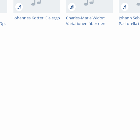
Johannes Kotter: Eia ergo
Charles-Marie Widor:
Johann Seb
 Op.
Variationen über den
Pastorella 
Weihnachtshymnus
Satz (Prael
Puer natus est aus der
Symphonie Gothique op.
70: Thema-Variation 1