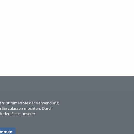
When Particle Physics Gets Hot: A
Journey Throu...
Sperber
eren" stimmen Sie der Verwendung
 Sie zulassen möchten. Durch
inden Sie in unserer
timmen