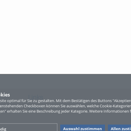
kies
Links
te optimal für Sie zu gestalten. Mit dem Bestätigen des Buttons "Akzepti
ntenstehenden Checkboxen können Sie auswählen, welche Cookie-Kategorien
Sitemap
gen" erhalten Sie eine Beschreibung jeder Kategorie. Weitere Informationen f
Auswahl zustimmen
Allen zus
dig