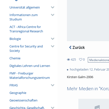
Universität allgemein
Informationen zum
Studium
ACT - Africa Centre for
Transregional Research
Biologie
Centre for Security and
Zurück
Society
Chemie
425
0
Medienaktion
0
Digitales Lehren und Lernen
425
favorites
hochgeladen 12. Februar 2
views
FMF - Freiburger
Kirsten Galm-2006
Materialforschungszentrum
FRIAS
Mehr Medien in "Konz
Geographie
Geowissenschaften
Geschichte, Gesellschaft,