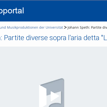
go
go
go
to
to
to
navigation
main
footer
content
und Musikproduktionen der Universität
Johann Speth: Partite div
Partite diverse sopra l'aria detta "
Video abspielen