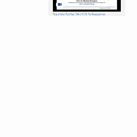
Sa-Uni SoSe 26 (12) Schwarze
Meanings of Forests: A Collaborative
Comparativ...
Als der Wald eine Zukunftsfrage
wurde. Wissen, ...