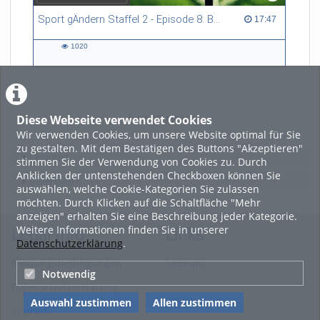
Sport gÄndern Staffel 2 - Episode 8: Balance im Spitzensport: Stressbewältigung und Wettkampfangst im Fokus
17:47 duration
17:47
1020
1020
views
Diese Webseite verwendet Cookies
LADE MEHR
Wir verwenden Cookies, um unsere Website optimal für Sie
zu gestalten. Mit dem Bestätigen des Buttons "Akzeptieren"
Featured
stimmen Sie der Verwendung von Cookies zu. Durch
Anklicken der untenstehenden Checkboxen können Sie
Beliebtheit
auswählen, welche Cookie-Kategorien Sie zulassen
möchten. Durch Klicken auf die Schaltfläche "Mehr
anzeigen" erhalten Sie eine Beschreibung jeder Kategorie.
Weitere Informationen finden Sie in unserer
Legal Info
Links
Datenschutzerklärung
.
Nutzungsbedingungen
Sitemap
Notwendig
Datenschutzerklärung
Auswahl zustimmen
Allen zustimmen
Imprint