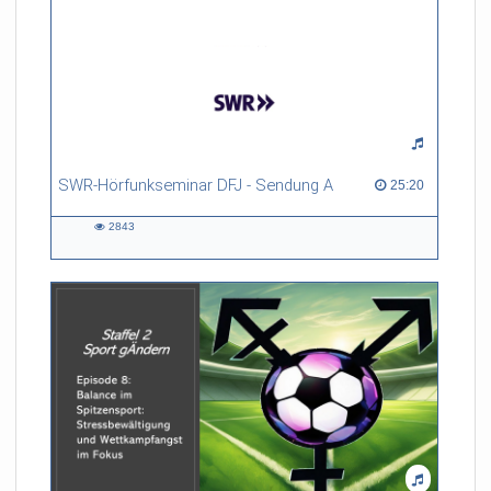
SWR-Hörfunkseminar DFJ - Sendung A
25:20 duration
25:20
2843
2843
views