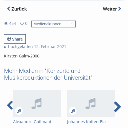
Zurück
Weiter
454
0
Medienaktionen
0
454
favorites
views
Share
hochgeladen 12. Februar 2021
Kirsten Galm-2006
Mehr Medien in "Konzerte und
Musikproduktionen der Universität"
Alexandre Guilmant:
Johannes Kotter: Eia
Cha
Pièces En Style Libre Op.
ergo
Var