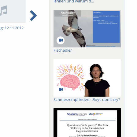
lenken und warum d...
ng: 12.11.2012
5. Vorlesung: 19.11.2012
6. Vorlesung: 26.11.2012
7
Fischadler
Schmerzempfinden - Boys don't cry?