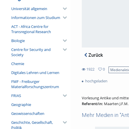
Universität allgemein
Informationen zum Studium
ACT - Africa Centre for
Transregional Research
Biologie
Centre for Security and
Zurück
Society
Chemie
1922
0
Medienakti
Digitales Lehren und Lernen
0
1922
favorites
hochgeladen
FMF - Freiburger
views
Materialforschungszentrum
FRIAS
Vorlesung Antike und mittela
Referent/in:
Maarten J.F.M
Geographie
Geowissenschaften
Mehr Medien in "Anti
Geschichte, Gesellschaft,
Politik