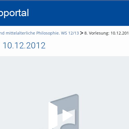
go
go
go
to
to
to
navigation
main
footer
content
nd mittelalterliche Philosophie. WS 12/13
8. Vorlesung: 10.12.20
: 10.12.2012
Video abspielen