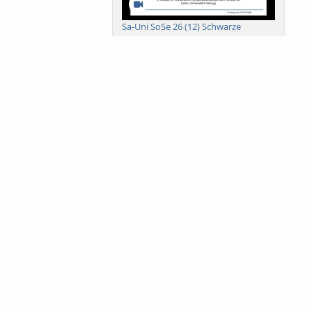
Sa-Uni SoSe 26 (12) Schwarze
Meanings of Forests: A Collaborative
Comparativ...
Als der Wald eine Zukunftsfrage
wurde. Wissen, ...