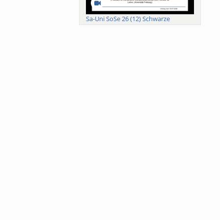
Sa-Uni SoSe 26 (12) Schwarze
Meanings of Forests: A Collaborative
Comparativ...
Als der Wald eine Zukunftsfrage
wurde. Wissen, ...