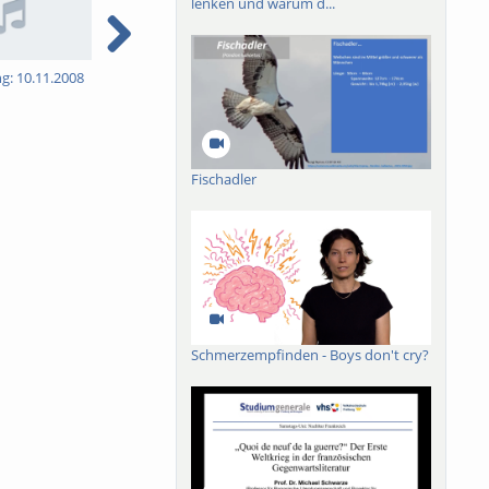
lenken und warum d...
ng: 10.11.2008
5. Vorlesung: 17.11.2008
6. Vorlesung: 24.11.2008
7
Fischadler
Schmerzempfinden - Boys don't cry?