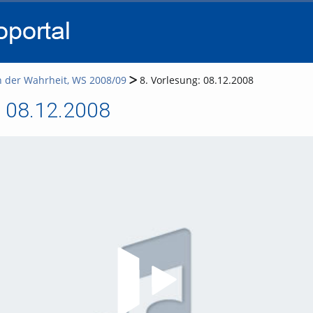
go
go
go
to
to
to
navigation
main
footer
content
n der Wahrheit, WS 2008/09
8. Vorlesung: 08.12.2008
: 08.12.2008
Video abspielen