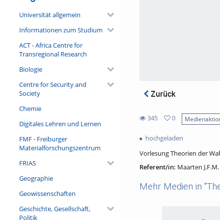
Universität allgemein
Informationen zum Studium
ACT - Africa Centre for
Transregional Research
Biologie
Centre for Security and
Zurück
Society
Chemie
345
0
Medienaktio
Digitales Lehren und Lernen
0
345
favorites
hochgeladen
FMF - Freiburger
views
Materialforschungszentrum
Vorlesung Theorien der Wah
FRIAS
Referent/in:
Maarten J.F.M
Geographie
Mehr Medien in "The
Geowissenschaften
Geschichte, Gesellschaft,
Politik