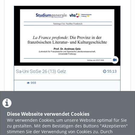
Sa-Uni SoSe 26 (13) Gelz
55:13 duration
55:13
968
968
views
Diese Webseite verwendet Cookies
LADE MEHR
Wir verwenden Cookies, um unsere Website optimal für Sie
zu gestalten. Mit dem Bestätigen des Buttons "Akzeptieren"
Featured
stimmen Sie der Verwendung von Cookies zu. Durch