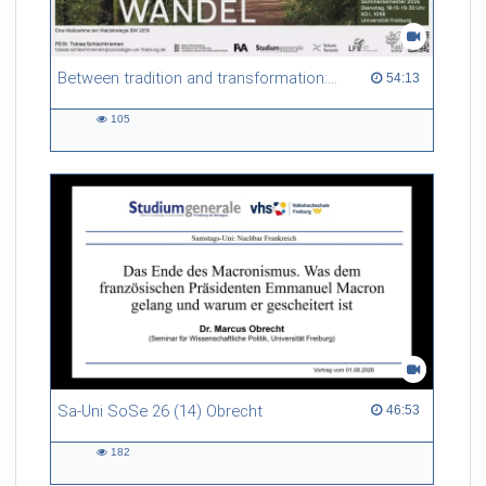
Between tradition and transformation: how owners, advisers and institutions co-create knowledge for resilient forests in Europe
54:13 duration
54:13
105
105
views
Sa-Uni SoSe 26 (14) Obrecht
46:53 duration
46:53
182
182
views