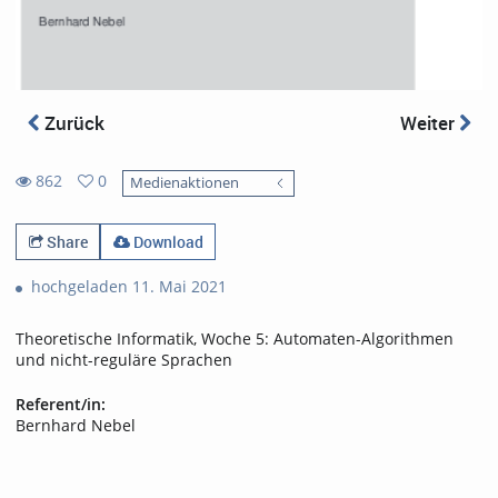
Zurück
Weiter
862
0
Medienaktionen
0
862
favorites
views
Share
Download
hochgeladen 11. Mai 2021
Theoretische Informatik, Woche 5: Automaten-Algorithmen
und nicht-reguläre Sprachen
Referent/in:
Bernhard Nebel