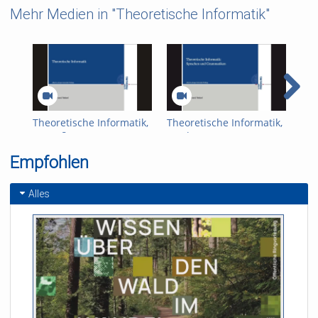
Mehr Medien in "Theoretische Informatik"
Theoretische Informatik,
Theoretische Informatik,
The
Begrüßung
Woche 1
Woc
Empfohlen
Alles