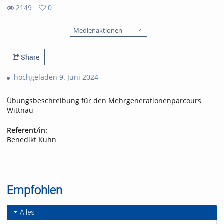
2149
0
0
2149
favorites
Medienaktionen
views
Share
hochgeladen 9. Juni 2024
Übungsbeschreibung für den Mehrgenerationenparcours
Wittnau
Referent/in:
Benedikt Kuhn
Empfohlen
Alles