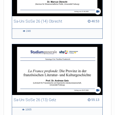
Sa-Uni SoSe 26 (14) Obrecht
46:53 duration
46:53
246
246
views
Sa-Uni SoSe 26 (13) Gelz
55:13 duration
55:13
1005
1005