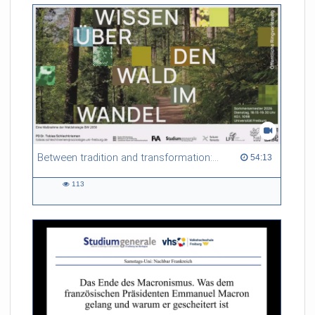
Between tradition and transformation: how owners, advisers and institutions co-create knowledge for resilient forests in Europe
54:13 duration
54:13
113
113
views