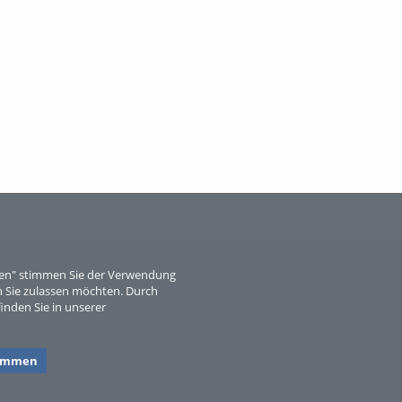
When Particle Physics Gets Hot: A
Journey Throu...
Sperber
eren" stimmen Sie der Verwendung
 Sie zulassen möchten. Durch
inden Sie in unserer
timmen