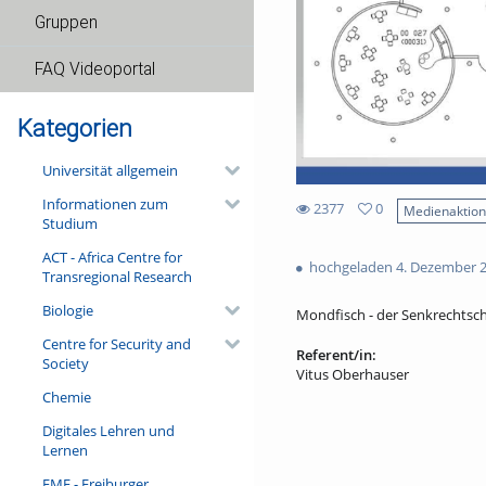
Gruppen
FAQ Videoportal
Kategorien
Universität allgemein
Informationen zum
2377
0
Medienaktio
Studium
0
2377
favorites
ACT - Africa Centre for
views
hochgeladen 4. Dezember 
Transregional Research
Biologie
Mondfisch - der Senkrechts
Centre for Security and
Referent/in:
Society
Vitus Oberhauser
Chemie
Digitales Lehren und
Lernen
FMF - Freiburger