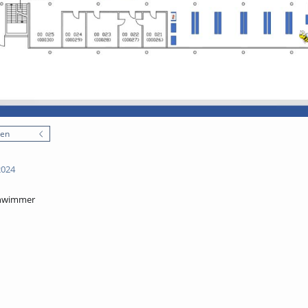
nen
2024
chwimmer