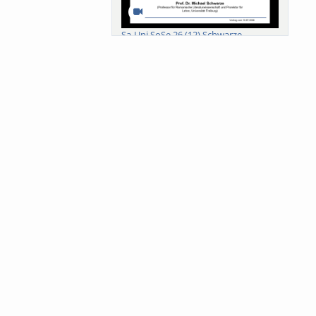
Sa-Uni SoSe 26 (12) Schwarze
Meanings of Forests: A Collaborative
Comparativ...
Als der Wald eine Zukunftsfrage
wurde. Wissen, ...