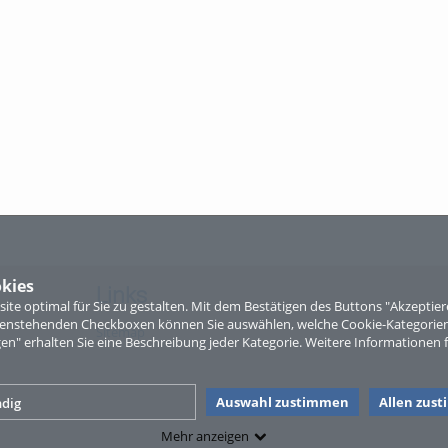
kies
Links
te optimal für Sie zu gestalten. Mit dem Bestätigen des Buttons "Akzepti
ntenstehenden Checkboxen können Sie auswählen, welche Cookie-Kategorien
Sitemap
gen" erhalten Sie eine Beschreibung jeder Kategorie. Weitere Informationen f
Auswahl zustimmen
Allen zus
dig
Mehr anzeigen