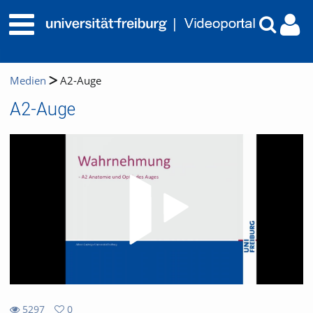
Medien
A2-Auge
A2-Auge
Video
5297
0