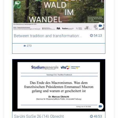
Between tradition and transformation: how owners, advisers and institutions co-create knowledge for resilient forests in Europe
54:13 duration
54:13
273
273
views
Sa-Uni SoSe 26 (14) Obrecht
46:53 duration
46:53