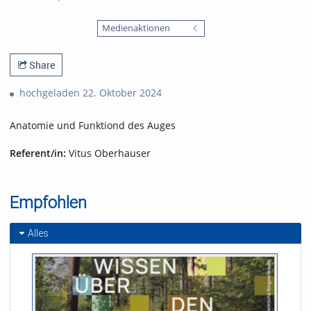
0
5297
favorites
Medienaktionen
views
Share
hochgeladen 22. Oktober 2024
Anatomie und Funktiond des Auges
Referent/in:
Vitus Oberhauser
Empfohlen
Alles