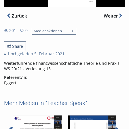
Zurück
Weiter
201
0
Medienaktionen
0
201
favorites
views
Share
hochgeladen 5. Februar 2021
Weiterführende finanzwissenschaftliche Theorie und Praxis
WS 20/21 - Vorlesung 13
Referent/in:
Eggert
Mehr Medien in "Teacher Speak"