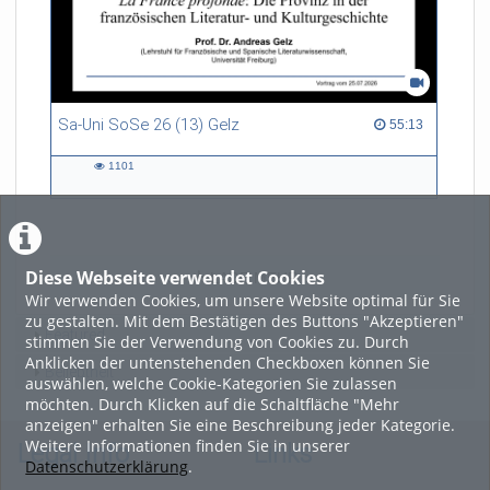
Sa-Uni SoSe 26 (13) Gelz
55:13 duration
55:13
1101
1101
views
Diese Webseite verwendet Cookies
LADE MEHR
Wir verwenden Cookies, um unsere Website optimal für Sie
zu gestalten. Mit dem Bestätigen des Buttons "Akzeptieren"
Featured
stimmen Sie der Verwendung von Cookies zu. Durch
Anklicken der untenstehenden Checkboxen können Sie
Beliebtheit
auswählen, welche Cookie-Kategorien Sie zulassen
möchten. Durch Klicken auf die Schaltfläche "Mehr
anzeigen" erhalten Sie eine Beschreibung jeder Kategorie.
Weitere Informationen finden Sie in unserer
Legal Info
Links
Datenschutzerklärung
.