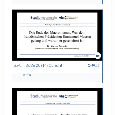
views
Sa-Uni SoSe 26 (14) Obrecht
46:53 duration
46:53
760
760
views