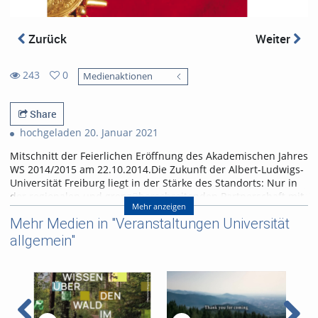
Zurück
Weiter
243
0
Medienaktionen
0
243
favorites
views
Share
hochgeladen 20. Januar 2021
Mitschnitt der Feierlichen Eröffnung des Akademischen Jahres
WS 2014/2015 am 22.10.2014.Die Zukunft der Albert-Ludwigs-
Universität Freiburg liegt in der Stärke des Standorts: Nur in
der regionalen und grenzüberschreitenden Partnerschaft mit
Mehr anzeigen
den Wissenschaftseinrichtungen Südbadens und der Region
Mehr Medien in "Veranstaltungen Universität
am Oberrhein wird die Universität ihre Potenziale voll
ausschöpfen können. Mit dieser Botschaft hat Rektor Prof. Dr.
allgemein"
Dr. Hans-Jochen Schiewer das akademische Jahr 2014/15
eröffnet. "Es ist notwendig, dass wir den Denkradius unserer
Universität erweitern, damit wir unsere Wettbewerbssituation
auf nationaler und internationaler Ebene verbessern
können."Auf dem Programm des Festakts standen neben dem
Vortrag von Theresia Bauer, Ministerin für Wissenschaft,