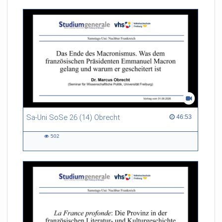
Sa-Uni SoSe 26 (14) Obrecht
46:53 duration
46:53
502
502
views