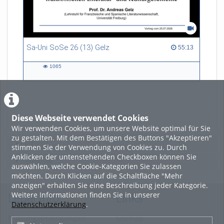
Sa-Uni SoSe 26 (13) Gelz
55:13 duration
55:13
1065
1065
views
Diese Webseite verwendet Cookies
LADE MEHR
Wir verwenden Cookies, um unsere Website optimal für Sie
zu gestalten. Mit dem Bestätigen des Buttons "Akzeptieren"
Featured
stimmen Sie der Verwendung von Cookies zu. Durch
Anklicken der untenstehenden Checkboxen können Sie
Beliebtheit
auswählen, welche Cookie-Kategorien Sie zulassen
möchten. Durch Klicken auf die Schaltfläche "Mehr
anzeigen" erhalten Sie eine Beschreibung jeder Kategorie.
Weitere Informationen finden Sie in unserer
Legal Info
Links
Datenschutzerklärung
.
Nutzungsbedingungen
Sitemap