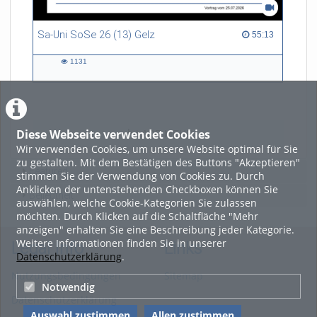
Sa-Uni SoSe 26 (13) Gelz
55:13 duration
55:13
1131
1131
views
Diese Webseite verwendet Cookies
LADE MEHR
Wir verwenden Cookies, um unsere Website optimal für Sie
zu gestalten. Mit dem Bestätigen des Buttons "Akzeptieren"
Featured
stimmen Sie der Verwendung von Cookies zu. Durch
Anklicken der untenstehenden Checkboxen können Sie
Beliebtheit
auswählen, welche Cookie-Kategorien Sie zulassen
möchten. Durch Klicken auf die Schaltfläche "Mehr
anzeigen" erhalten Sie eine Beschreibung jeder Kategorie.
Weitere Informationen finden Sie in unserer
Legal Info
Links
Datenschutzerklärung
.
Nutzungsbedingungen
Sitemap
Notwendig
Datenschutzerklärung
Auswahl zustimmen
Allen zustimmen