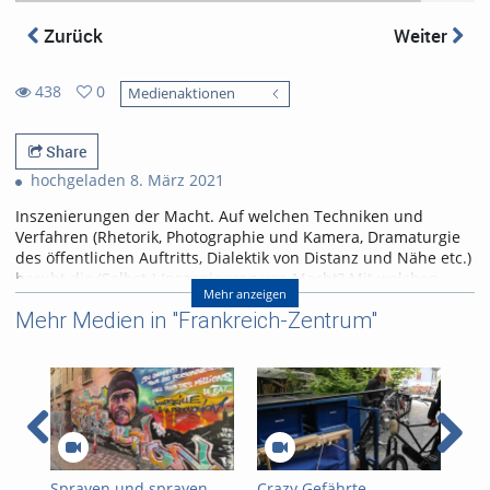
Zurück
Weiter
438
0
Medienaktionen
0
438
favorites
views
Share
hochgeladen 8. März 2021
Inszenierungen der Macht. Auf welchen Techniken und
Verfahren (Rhetorik, Photographie und Kamera, Dramaturgie
des öffentlichen Auftritts, Dialektik von Distanz und Nähe etc.)
beruht die (Selbst-) Inszenierung von Macht? Mit welchen
Mehr anzeigen
theoretischen Beschreibungsmodellen (Foucault, Bourdieu,
Mehr Medien in "Frankreich-Zentrum"
Luhmann etc.) kann man Macht analysieren? Besonders
wichtig ist auch hier der vergleichende Blick auf Frankreich
und Deutschland, weil sich kulturelle Unterschiede vor allem
auch im Verhältnis zur Macht manifestieren. Impulsvortrag:
Prof. Dr. Patrick Charaudeau, Linguist, CNRS, Paris 13
Sprayen und sprayen
Crazy Gefährte
Vid