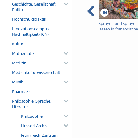
Geschichte, Gesellschaft,
Politik
Hochschuldidaktik
Sprayen und sprayen
Innovationscampus
lassen in französisch
Nachhaltigkeit (ICN)
Städten: Zwischen
Überflutung und
Kultur
Restriktion
Mathematik
Medizin
Medienkulturwissenschaft
Musik
Pharmazie
Philosophie, Sprache,
Literatur
Philosophie
Husserl-Archiv
Frankreich-Zentrum