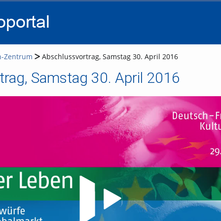
go
go
go
to
to
to
navigation
main
footer
content
h-Zentrum
Abschlussvortrag, Samstag 30. April 2016
rag, Samstag 30. April 2016
Video abspielen