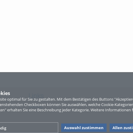
kies
Links
te optimal für Sie zu gestalten. Mit dem Bestätigen des Buttons "Akzepti
ntenstehenden Checkboxen können Sie auswählen, welche Cookie-Kategorien
Sitemap
gen" erhalten Sie eine Beschreibung jeder Kategorie. Weitere Informationen f
Auswahl zustimmen
Allen zus
dig