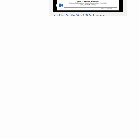
Sa-Uni SoSe 26 (12) Schwarze
Meanings of Forests: A Collaborative
Comparativ...
Als der Wald eine Zukunftsfrage
wurde. Wissen, ...