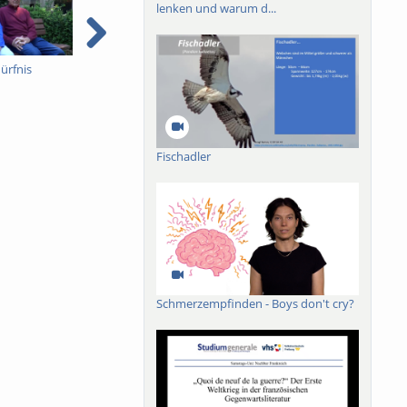
lenken und warum d...
ürfnis
Frankreich:
Landwirtin im Elsass
M
Grundeinkommen für
E
freie Kulturschaffende
Fischadler
Schmerzempfinden - Boys don't cry?