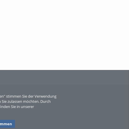
When Particle Physics Gets Hot: A
Journey Throu...
Sperber
eren" stimmen Sie der Verwendung
 Sie zulassen möchten. Durch
inden Sie in unserer
timmen