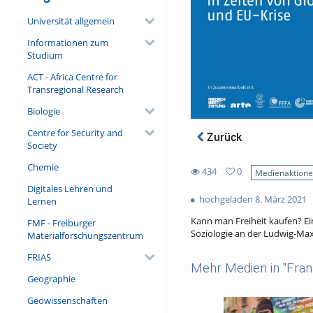
Universität allgemein
Informationen zum
Studium
ACT - Africa Centre for
Transregional Research
Biologie
Centre for Security and
Zurück
Society
Chemie
434
0
Medienaktion
0
Digitales Lehren und
434
favorites
hochgeladen 8. März 2021
Lernen
views
Kann man Freiheit kaufen? Ei
FMF - Freiburger
Soziologie an der Ludwig-Max
Materialforschungszentrum
FRIAS
Mehr Medien in "Fran
Geographie
Geowissenschaften