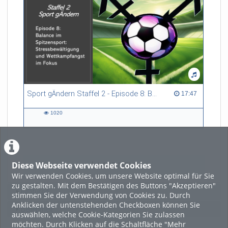
Sport gÄndern Staffel 2 - Episode 8: Balance im Spitzensport: Stressbewältigung und Wettkampfangst im Fokus
17:47 duration
17:47
1020
1020
views
Diese Webseite verwendet Cookies
LADE MEHR
Wir verwenden Cookies, um unsere Website optimal für Sie
zu gestalten. Mit dem Bestätigen des Buttons "Akzeptieren"
Featured
stimmen Sie der Verwendung von Cookies zu. Durch
Anklicken der untenstehenden Checkboxen können Sie
Beliebtheit
auswählen, welche Cookie-Kategorien Sie zulassen
möchten. Durch Klicken auf die Schaltfläche "Mehr