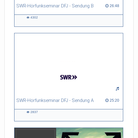
SWR-Hörfunkseminar DFJ - Sendung B
26:48 duration
26:48
4302
4302
views
SWR-Hörfunkseminar DFJ - Sendung A
25:20 duration
25:20
2837
2837
views