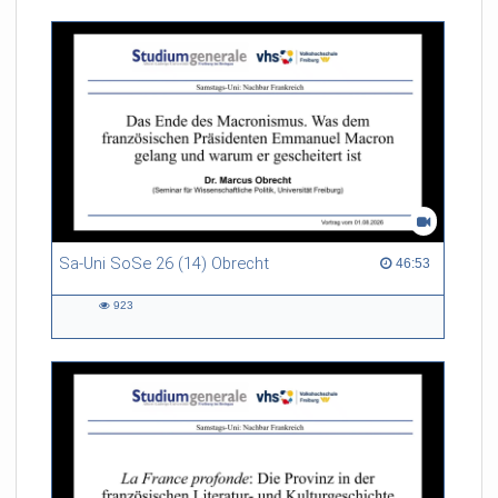
Sa-Uni SoSe 26 (14) Obrecht
46:53 duration
46:53
923
923
views