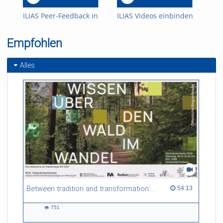
ILIAS Peer-Feedback in
ILIAS Videos einbinden
ILI
Einreichungsaufgaben/
ein
Übungen
Empfohlen
Alles
Between tradition and transformation: how owners, advisers and institutions co-create knowledge for resilient forests in Europe
54:13 duration
54:13
751
751
views