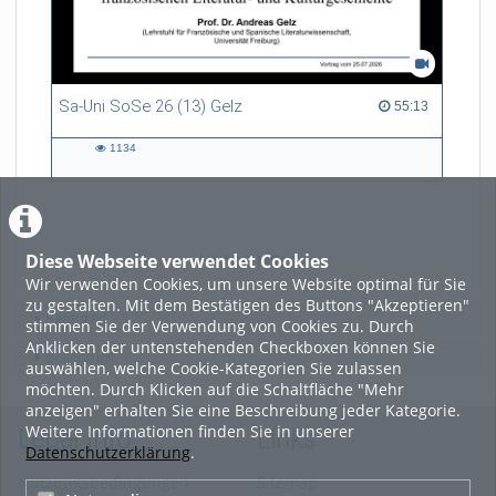
Sa-Uni SoSe 26 (13) Gelz
55:13 duration
55:13
1134
1134
views
Diese Webseite verwendet Cookies
LADE MEHR
Wir verwenden Cookies, um unsere Website optimal für Sie
zu gestalten. Mit dem Bestätigen des Buttons "Akzeptieren"
Featured
stimmen Sie der Verwendung von Cookies zu. Durch
Anklicken der untenstehenden Checkboxen können Sie
Beliebtheit
auswählen, welche Cookie-Kategorien Sie zulassen
möchten. Durch Klicken auf die Schaltfläche "Mehr
anzeigen" erhalten Sie eine Beschreibung jeder Kategorie.
Weitere Informationen finden Sie in unserer
Legal Info
Links
Datenschutzerklärung
.
Nutzungsbedingungen
Sitemap