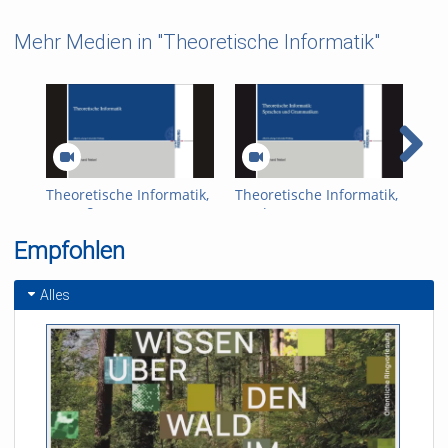
Mehr Medien in "Theoretische Informatik"
Theoretische Informatik,
Theoretische Informatik,
The
Begrüßung
Woche 1
Woc
Empfohlen
Alles