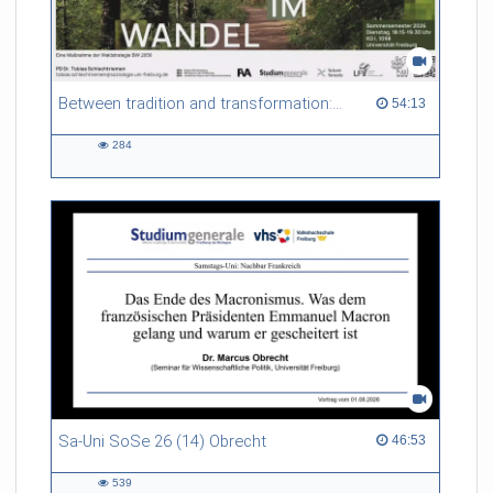
Between tradition and transformation: how owners, advisers and institutions co-create knowledge for resilient forests in Europe
54:13 duration
54:13
284
284
views
Sa-Uni SoSe 26 (14) Obrecht
46:53 duration
46:53
539