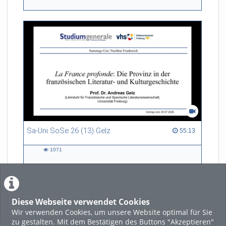
539
views
Sa-Uni SoSe 26 (13) Gelz
55:13 duration
55:13
1071
1071
views
Diese Webseite verwendet Cookies
LADE MEHR
Wir verwenden Cookies, um unsere Website optimal für Sie
zu gestalten. Mit dem Bestätigen des Buttons "Akzeptieren"