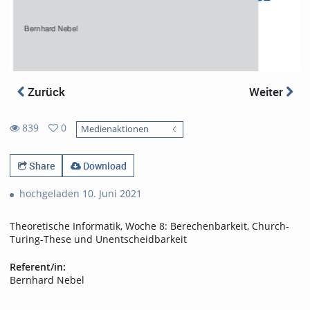
Zurück
Weiter
839
0
Medienaktionen
0
839
favorites
views
Share
Download
hochgeladen 10. Juni 2021
Theoretische Informatik, Woche 8: Berechenbarkeit, Church-
Turing-These und Unentscheidbarkeit
Referent/in:
Bernhard Nebel