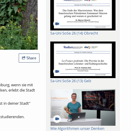
Sa-Uni SoSe 26 (14) Obrecht
Share
Sa-Uni SoSe 26 (13) Gelz
iburg, wenn sie mit
en, erlebt die Stadt
t in deiner Stadt"
kstudierenden.
Wie Algorithmen unser Denken