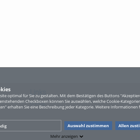
kies
Links
te optimal für Sie zu gestalten. Mit dem Bestätigen des Buttons "Akzepti
ntenstehenden Checkboxen können Sie auswählen, welche Cookie-Kategorien
Sitemap
gen" erhalten Sie eine Beschreibung jeder Kategorie. Weitere Informationen f
Auswahl zustimmen
Allen zus
dig
Mehr anzeigen