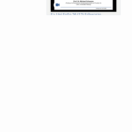
Sa-Uni SoSe 26 (12) Schwarze
Meanings of Forests: A Collaborative
Comparativ...
Als der Wald eine Zukunftsfrage
wurde. Wissen, ...