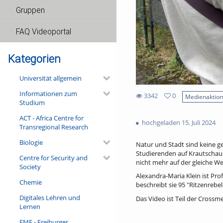
Gruppen
FAQ Videoportal
Kategorien
Universität allgemein
Informationen zum
3342
0
Medienaktio
Studium
0
3342
favorites
ACT - Africa Centre for
views
hochgeladen 15. Juli 2024
Transregional Research
Biologie
Natur und Stadt sind keine ge
Studierenden auf Krautschau g
Centre for Security and
nicht mehr auf der gleiche We
Society
Alexandra-Maria Klein ist Pro
Chemie
beschreibt sie 95 "Ritzenrebell
Digitales Lehren und
Das Video ist Teil der Cross
Lernen
FMF - Freiburger