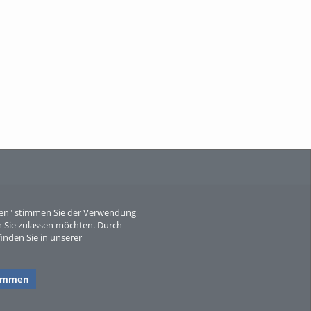
When Particle Physics Gets Hot: A
Journey Throu...
Sperber
eren" stimmen Sie der Verwendung
 Sie zulassen möchten. Durch
inden Sie in unserer
timmen