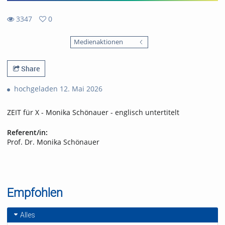
3347
0
0
3347
favorites
Medienaktionen
views
Share
hochgeladen 12. Mai 2026
ZEIT für X - Monika Schönauer - englisch untertitelt
Referent/in:
Prof. Dr. Monika Schönauer
Empfohlen
Alles