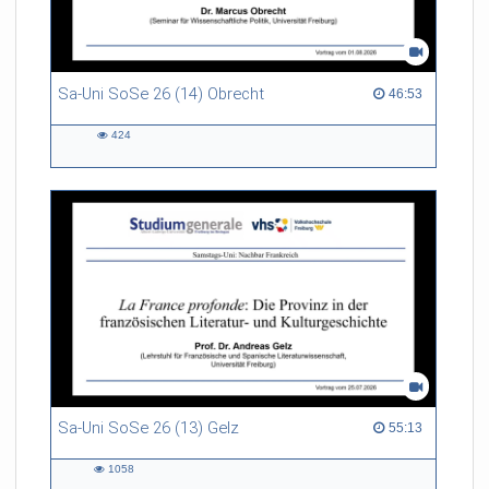
Sa-Uni SoSe 26 (14) Obrecht
46:53 duration
46:53
424
424
views
Sa-Uni SoSe 26 (13) Gelz
55:13 duration
55:13
1058
1058