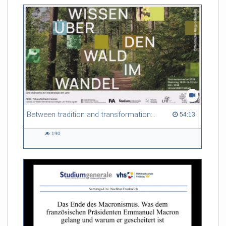
Between tradition and transformation: how owners, advisers and institutions co-create knowledge for resilient forests in Europe
54:13 duration
54:13
190
190
views