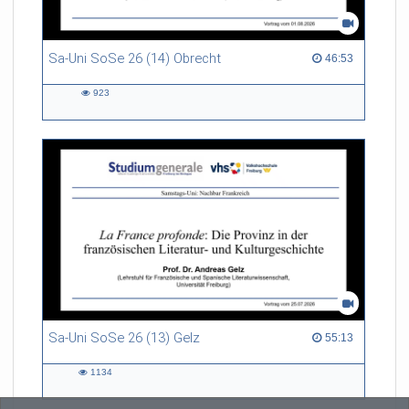
Sa-Uni SoSe 26 (14) Obrecht
46:53 duration
46:53
923
923
views
Sa-Uni SoSe 26 (13) Gelz
55:13 duration
55:13
1134
1134
views