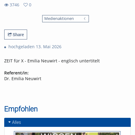
3746
0
0
3746
favorites
Medienaktionen
views
Share
hochgeladen 13. Mai 2026
ZEIT für X - Emilia Neuwirt - englisch untertitelt
Referent/in:
Dr. Emilia Neuwirt
Empfohlen
Alles