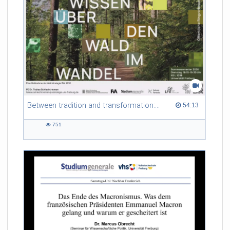
Between tradition and transformation: how owners, advisers and institutions co-create knowledge for resilient forests in Europe
54:13 duration
54:13
751
751
views