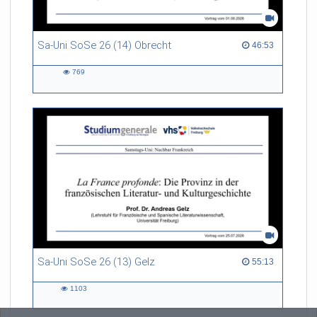
Sa-Uni SoSe 26 (14) Obrecht
46:53 duration
46:53
769
769
views
Sa-Uni SoSe 26 (13) Gelz
55:13 duration
55:13
1103
1103
views