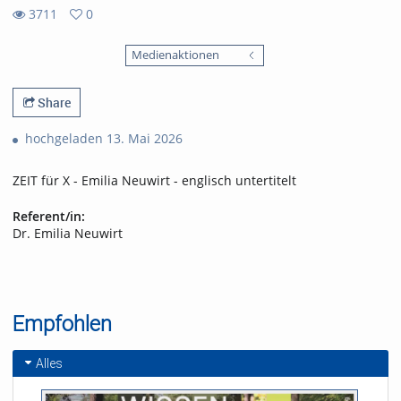
3711
0
0
3711
favorites
Medienaktionen
views
Share
hochgeladen 13. Mai 2026
ZEIT für X - Emilia Neuwirt - englisch untertitelt
Referent/in:
Dr. Emilia Neuwirt
Empfohlen
Alles