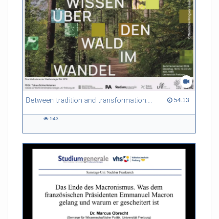
Between tradition and transformation: how owners, advisers and institutions co-create knowledge for resilient forests in Europe
54:13 duration
54:13
543
543
views