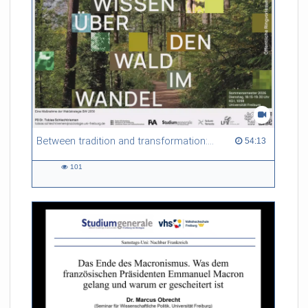
Between tradition and transformation: how owners, advisers and institutions co-create knowledge for resilient forests in Europe
54:13 duration
54:13
101
101
views