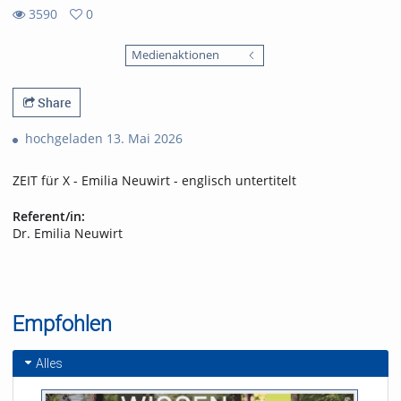
3590
0
0
3590
favorites
Medienaktionen
views
Share
hochgeladen 13. Mai 2026
ZEIT für X - Emilia Neuwirt - englisch untertitelt
Referent/in:
Dr. Emilia Neuwirt
Empfohlen
Alles