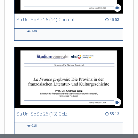
Sa-Uni SoSe 26 (14) Obrecht
46:53 duration
46:53
140
140
views
Sa-Uni SoSe 26 (13) Gelz
55:13 duration
55:13
918
918
views