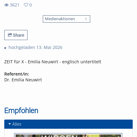
3621
0
0
3621
favorites
Medienaktionen
views
Share
hochgeladen 13. Mai 2026
ZEIT für X - Emilia Neuwirt - englisch untertitelt
Referent/in:
Dr. Emilia Neuwirt
Empfohlen
Alles