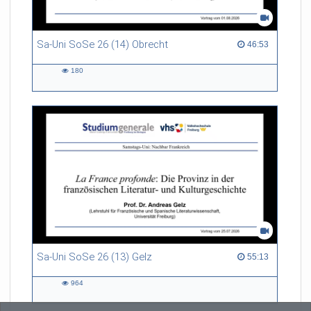
Sa-Uni SoSe 26 (14) Obrecht
46:53 duration
46:53
180
180
views
Sa-Uni SoSe 26 (13) Gelz
55:13 duration
55:13
964
964
views