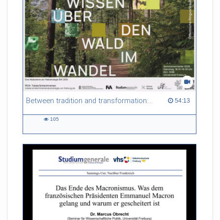
Between tradition and transformation: how owners, advisers and institutions co-create knowledge for resilient forests in Europe
54:13 duration
54:13
105
105
views