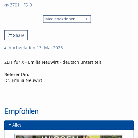
3701
0
0
3701
favorites
Medienaktionen
views
Share
hochgeladen 13. Mai 2026
ZEIT für X - Emilia Neuwirt - deutsch untertitelt
Referent/in:
Dr. Emilia Neuwirt
Empfohlen
Alles