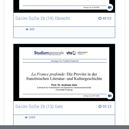
Sa-Uni SoSe 26 (14) Obrecht
46:53 duration
46:53
495
495
views
Sa-Uni SoSe 26 (13) Gelz
55:13 duration
55:13
1065
1065
views