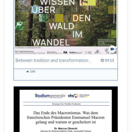
Between tradition and transformation: how owners, advisers and institutions co-create knowledge for resilient forests in Europe
54:13 duration
54:13
246
246
views