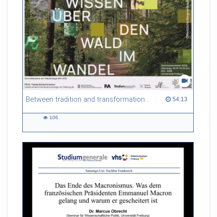
Between tradition and transformation: how owners, advisers and institutions co-create knowledge for resilient forests in Europe
54:13 duration
54:13
106
106
views