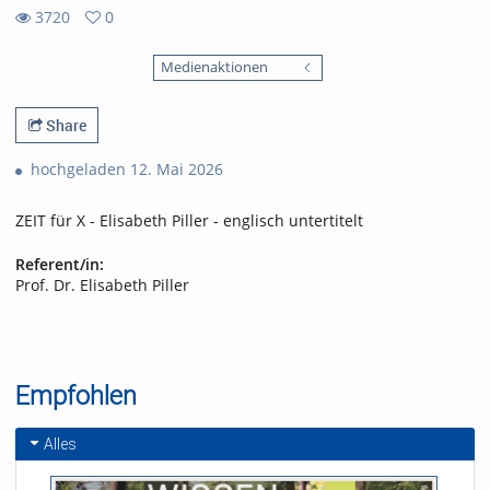
3720
0
0
3720
favorites
Medienaktionen
views
Share
hochgeladen 12. Mai 2026
ZEIT für X - Elisabeth Piller - englisch untertitelt
Referent/in:
Prof. Dr. Elisabeth Piller
Empfohlen
Alles