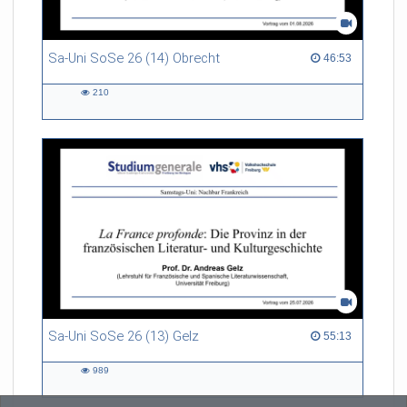
Sa-Uni SoSe 26 (14) Obrecht
46:53 duration
46:53
210
210
views
Sa-Uni SoSe 26 (13) Gelz
55:13 duration
55:13
989
989
views