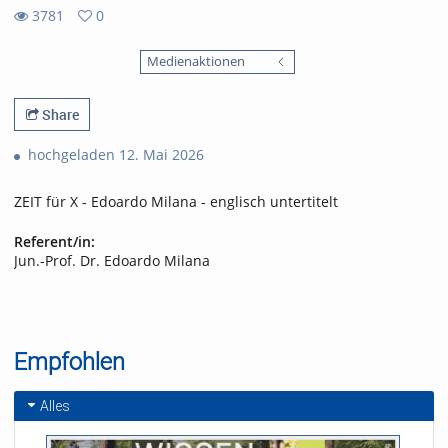
3781
0
0
3781
favorites
Medienaktionen
views
Share
hochgeladen 12. Mai 2026
ZEIT für X - Edoardo Milana - englisch untertitelt
Referent/in:
Jun.-Prof. Dr. Edoardo Milana
Empfohlen
Alles