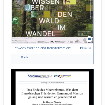
Between tradition and transformation: how owners, advisers and institutions co-create knowledge for resilient forests in Europe
54:13 duration
54:13
749
749
views