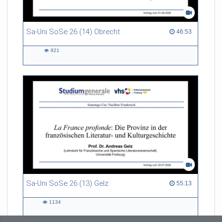
Sa-Uni SoSe 26 (14) Obrecht
46:53 duration
46:53
921
921
views
Sa-Uni SoSe 26 (13) Gelz
55:13 duration
55:13
1134
1134
views