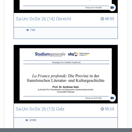
Sa-Uni SoSe 26 (14) Obrecht
46:53 duration
46:53
746
746
views
Sa-Uni SoSe 26 (13) Gelz
55:13 duration
55:13
1098
1098
views