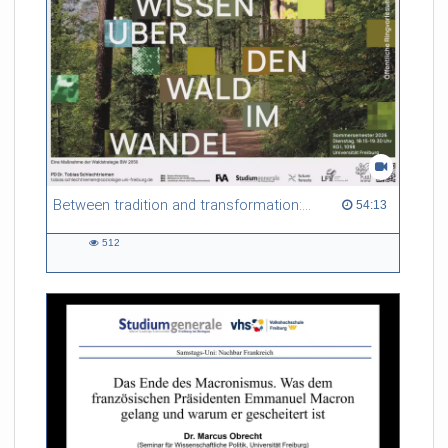
Between tradition and transformation: how owners, advisers and institutions co-create knowledge for resilient forests in Europe
54:13 duration
54:13
512
512
views