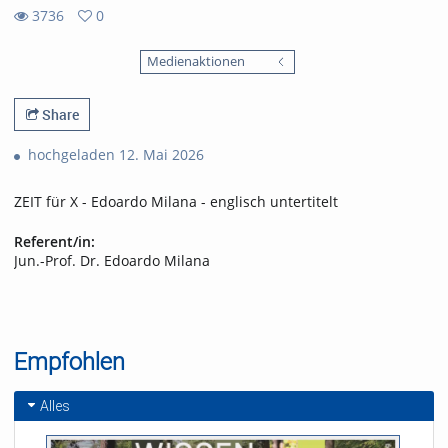
3736
0
0
3736
favorites
Medienaktionen
views
Share
hochgeladen 12. Mai 2026
ZEIT für X - Edoardo Milana - englisch untertitelt
Referent/in:
Jun.-Prof. Dr. Edoardo Milana
Empfohlen
Alles