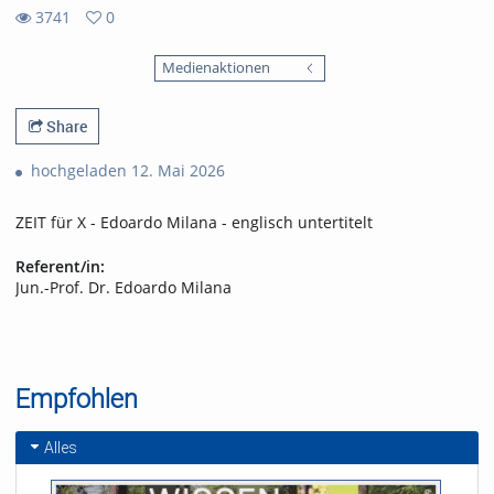
3741
0
0
3741
favorites
Medienaktionen
views
Share
hochgeladen 12. Mai 2026
ZEIT für X - Edoardo Milana - englisch untertitelt
Referent/in:
Jun.-Prof. Dr. Edoardo Milana
Empfohlen
Alles