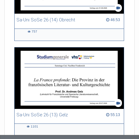
Sa-Uni SoSe 26 (14) Obrecht
46:53 duration
46:53
757
757
views
Sa-Uni SoSe 26 (13) Gelz
55:13 duration
55:13
1101
1101
views