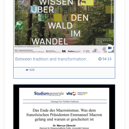
Between tradition and transformation: how owners, advisers and institutions co-create knowledge for resilient forests in Europe
54:13 duration
54:13
529
529
views