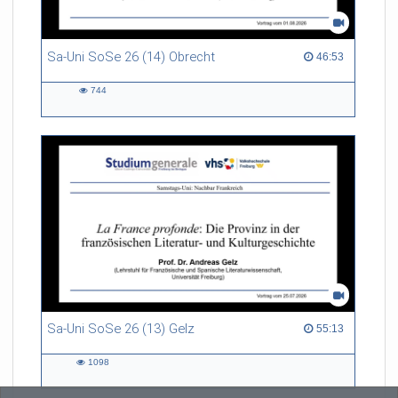
Sa-Uni SoSe 26 (14) Obrecht
46:53 duration
46:53
744
744
views
Sa-Uni SoSe 26 (13) Gelz
55:13 duration
55:13
1098
1098
views