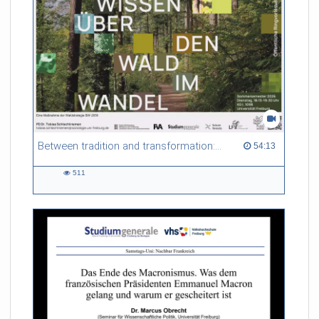
Between tradition and transformation: how owners, advisers and institutions co-create knowledge for resilient forests in Europe
54:13 duration
54:13
511
511
views