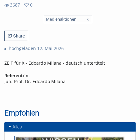
3687
0
0
3687
favorites
Medienaktionen
views
Share
hochgeladen 12. Mai 2026
ZEIT für X - Edoardo Milana - deutsch untertitelt
Referent/in:
Jun.-Prof. Dr. Edoardo Milana
Empfohlen
Alles