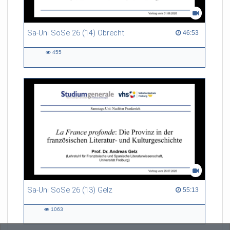
Sa-Uni SoSe 26 (14) Obrecht
46:53 duration
46:53
455
455
views
Sa-Uni SoSe 26 (13) Gelz
55:13 duration
55:13
1063
1063
views