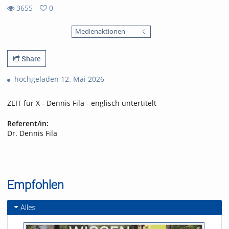
3655
0
0
3655
favorites
Medienaktionen
views
Share
hochgeladen 12. Mai 2026
ZEIT für X - Dennis Fila - englisch untertitelt
Referent/in:
Dr. Dennis Fila
Empfohlen
Alles