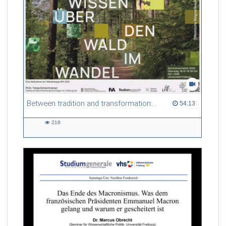
Between tradition and transformation: how owners, advisers and institutions co-create knowledge for resilient forests in Europe
54:13 duration
54:13
218
218
views