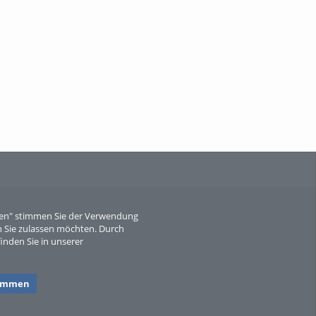
When Particle Physics Gets Hot: A
Journey Throu...
Sperber
eren" stimmen Sie der Verwendung
 Sie zulassen möchten. Durch
inden Sie in unserer
timmen