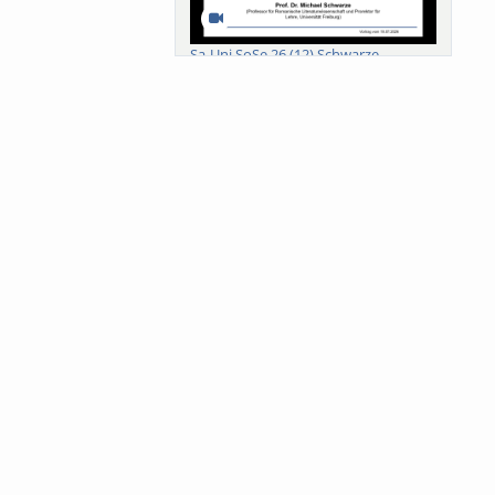
Sa-Uni SoSe 26 (12) Schwarze
Meanings of Forests: A Collaborative
Comparativ...
Als der Wald eine Zukunftsfrage
wurde. Wissen, ...