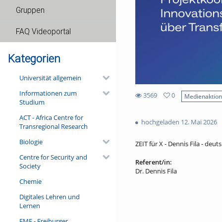
Gruppen
FAQ Videoportal
Kategorien
Universität allgemein
Informationen zum
3569
0
Medienaktio
Studium
0
3569
favorites
ACT - Africa Centre for
views
hochgeladen 12. Mai 2026
Transregional Research
Biologie
ZEIT für X - Dennis Fila - deuts
Centre for Security and
Referent/in:
Society
Dr. Dennis Fila
Chemie
Digitales Lehren und
Lernen
FMF - Freiburger