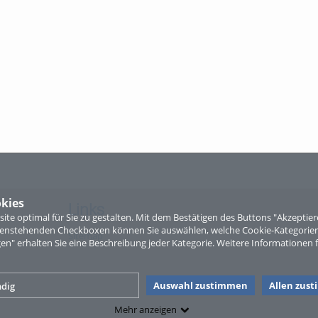
kies
Links
te optimal für Sie zu gestalten. Mit dem Bestätigen des Buttons "Akzepti
ntenstehenden Checkboxen können Sie auswählen, welche Cookie-Kategorien
Sitemap
gen" erhalten Sie eine Beschreibung jeder Kategorie. Weitere Informationen f
Auswahl zustimmen
Allen zus
dig
Mehr anzeigen