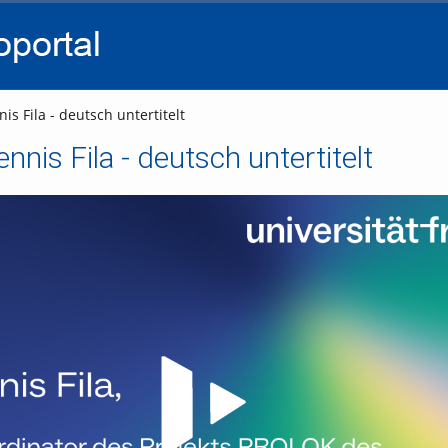
go
go
go
to
to
to
navigation
main
footer
content
is Fila - deutsch untertitelt
ennis Fila - deutsch untertitelt
Video abspielen