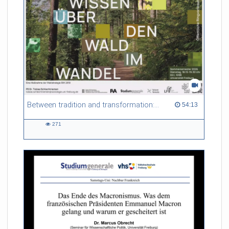
Between tradition and transformation: how owners, advisers and institutions co-create knowledge for resilient forests in Europe
54:13 duration
54:13
271
271
views