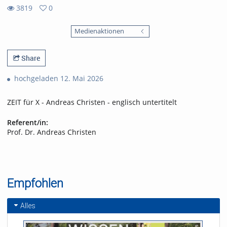
3819
0
0
3819
favorites
Medienaktionen
views
Share
hochgeladen 12. Mai 2026
ZEIT für X - Andreas Christen - englisch untertitelt
Referent/in:
Prof. Dr. Andreas Christen
Empfohlen
Alles