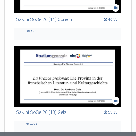
Sa-Uni SoSe 26 (14) Obrecht
46:53 duration
46:53
523
523
views
Sa-Uni SoSe 26 (13) Gelz
55:13 duration
55:13
1071
1071
views