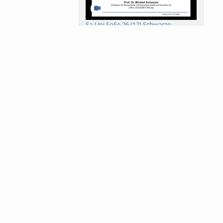
Sa-Uni SoSe 26 (12) Schwarze
Meanings of Forests: A Collaborative
Comparativ...
Als der Wald eine Zukunftsfrage
wurde. Wissen, ...