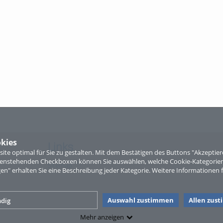
kies
Links
te optimal für Sie zu gestalten. Mit dem Bestätigen des Buttons "Akzepti
ntenstehenden Checkboxen können Sie auswählen, welche Cookie-Kategorien
Sitemap
gen" erhalten Sie eine Beschreibung jeder Kategorie. Weitere Informationen f
Auswahl zustimmen
Allen zus
dig
Mehr anzeigen