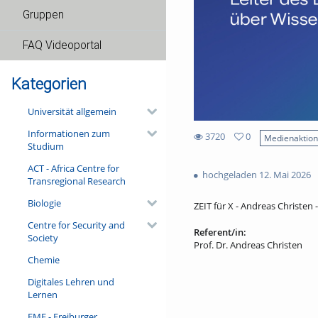
Gruppen
FAQ Videoportal
Kategorien
Universität allgemein
Informationen zum
3720
0
Medienaktio
Studium
0
3720
favorites
ACT - Africa Centre for
views
hochgeladen 12. Mai 2026
Transregional Research
Biologie
ZEIT für X - Andreas Christen 
Centre for Security and
Referent/in:
Society
Prof. Dr. Andreas Christen
Chemie
Digitales Lehren und
Lernen
FMF - Freiburger