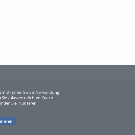
When Particle Physics Gets Hot: A
Journey Throu...
Sperber
eren" stimmen Sie der Verwendung
 Sie zulassen möchten. Durch
inden Sie in unserer
timmen