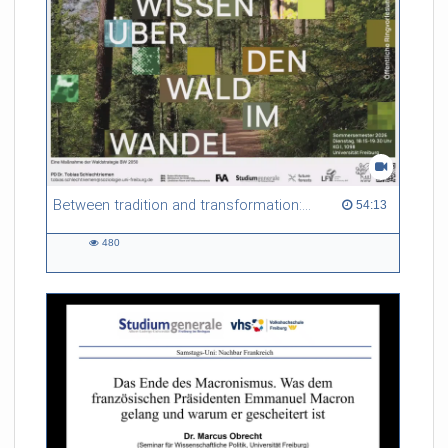
Between tradition and transformation: how owners, advisers and institutions co-create knowledge for resilient forests in Europe
54:13 duration
54:13
480
480
views