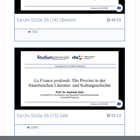
Sa-Uni SoSe 26 (14) Obrecht
46:53 duration
46:53
720
720
views
Sa-Uni SoSe 26 (13) Gelz
55:13 duration
55:13
1091
1091
views