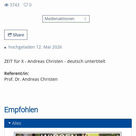
3743
0
0
3743
favorites
Medienaktionen
views
Share
hochgeladen 12. Mai 2026
ZEIT für X - Andreas Christen - deutsch untertitelt
Referent/in:
Prof. Dr. Andreas Christen
Empfohlen
Alles