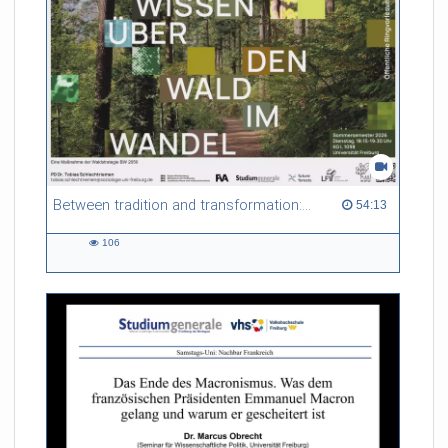
Between tradition and transformation: how owners, advisers and institutions co-create knowledge for resilient forests in Europe
54:13 duration
54:13
106
106
views