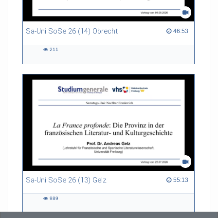
Sa-Uni SoSe 26 (14) Obrecht
46:53 duration
46:53
211
211
views
Sa-Uni SoSe 26 (13) Gelz
55:13 duration
55:13
989
989
views