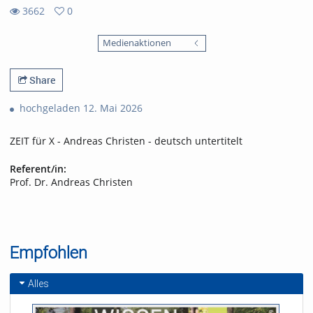
3662
0
0
3662
favorites
Medienaktionen
views
Share
hochgeladen 12. Mai 2026
ZEIT für X - Andreas Christen - deutsch untertitelt
Referent/in:
Prof. Dr. Andreas Christen
Empfohlen
Alles