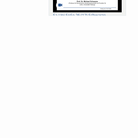
Sa-Uni SoSe 26 (12) Schwarze
Meanings of Forests: A Collaborative
Comparativ...
Als der Wald eine Zukunftsfrage
wurde. Wissen, ...