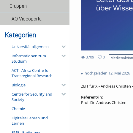
Gruppen
FAQ Videoportal
Kategorien
Universität allgemein
Informationen zum
3709
0
Medienaktio
Studium
0
3709
favorites
ACT - Africa Centre for
views
hochgeladen 12. Mai 2026
Transregional Research
Biologie
ZEIT für X - Andreas Christen 
Centre for Security and
Referent/in:
Society
Prof. Dr. Andreas Christen
Chemie
Digitales Lehren und
Lernen
FMF - Freiburger