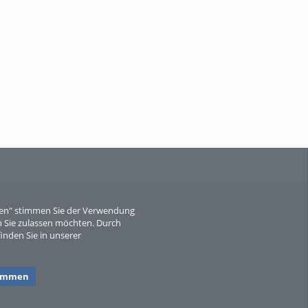
When Particle Physics Gets Hot: A
Journey Throu...
Sperber
eren" stimmen Sie der Verwendung
 Sie zulassen möchten. Durch
inden Sie in unserer
timmen