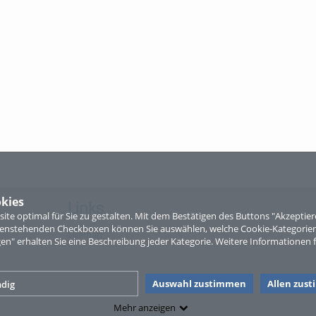
kies
Links
te optimal für Sie zu gestalten. Mit dem Bestätigen des Buttons "Akzepti
ntenstehenden Checkboxen können Sie auswählen, welche Cookie-Kategorien
Sitemap
gen" erhalten Sie eine Beschreibung jeder Kategorie. Weitere Informationen f
Auswahl zustimmen
Allen zus
dig
Mehr anzeigen